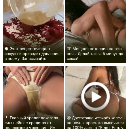
🫀 Этот рецепт очищает
❤️‍🔥 Мощная потенция на всю
сосуды и приводит давление
ночь! Делай так за 5 минут до
в норму. Записывайте...
секса!
💊 Главный уролог показала
🔞 Достаточно четырёх капель
сильнейшее средство от
на ночь и простата вылечится
недержания у женщин! Им
на 100% даже в 75 лет. Есть у