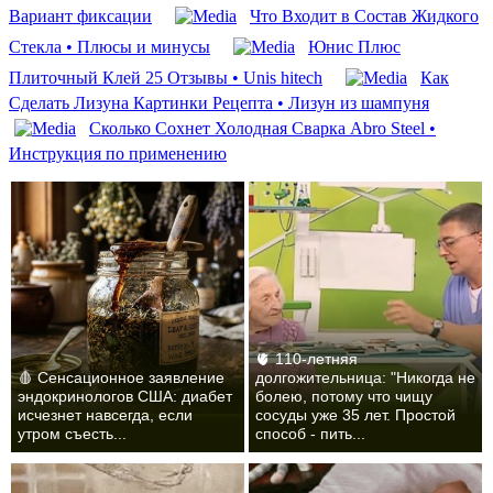
Вариант фиксации
Что Входит в Состав Жидкого
Стекла • Плюсы и минусы
Юнис Плюс
Плиточный Клей 25 Отзывы • Unis hitech
Как
Сделать Лизуна Картинки Рецепта • Лизун из шампуня
Сколько Сохнет Холодная Сварка Abro Steel •
Инструкция по применению
🫀 110-летняя
🩸 Сенсационное заявление
долгожительница: "Никогда не
эндокринологов США: диабет
болею, потому что чищу
исчезнет навсегда, если
сосуды уже 35 лет. Простой
утром съесть...
способ - пить...