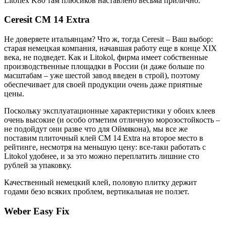
Litoflex K80 там плюсиков наставлено весьма прилично.
Ceresit CМ 14 Extra
Не доверяете итальянцам? Что ж, тогда Ceresit – Ваш выбор:
старая немецкая компания, начавшая работу еще в конце XIX
века, не подведет. Как и Litokol, фирма имеет собственные
производственные площадки в России (и даже больше по
масштабам – уже шестой завод введен в строй), поэтому
обеспечивает для своей продукции очень даже приятные
цены.
Поскольку эксплуатационные характеристики у обоих клеев
очень высокие (и особо отметим отличную морозостойкость –
не подойдут они разве что для Оймякона), мы все же
поставим плиточный клей CM 14 Extra на второе место в
рейтинге, несмотря на меньшую цену: все-таки работать с
Litokol удобнее, и за это можно переплатить лишние сто
рублей за упаковку.
Качественный немецкий клей, половую плитку держит
годами безо всяких проблем, вертикальная не ползет.
Weber Easy Fix