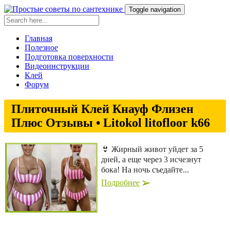
Toggle navigation
Главная
Полезное
Подготовка поверхности
Видеоинструкции
Клей
Форум
Плиточный Клей Кнауф Флизен
Плюс Отзывы • Litokol litofloor k66
👙 Жирный живот уйдет за 5
дней, а еще через 3 исчезнут
бока! На ночь съедайте...
Подробнее