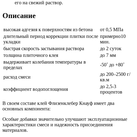
его на свежий раствор.
Описание
высокая адгезия к поверхностям из бетона
от 0,5 МПа
длительный период коррекции плитки после
примерно10
укладки
мин.
быстрая скорость застывания раствора
до 2 суток
толщина плиточного клея
до 7 мм
выдерживает колебания температуры в
-50˚ до +80˚
пределах
до 200–2500 г/
расход смеси
кв.м
до 2,5-3
коэффициент водопоглощения
процентов
В своем составе клей Флизенклебер Кнауф имеет два
основных компонента:
Особые добавки значительно улучшают эксплуатационные
характеристики смеси и надежность присоединения
материалов.