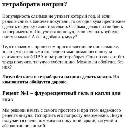
тетрабората натрия?
Популярность слаймов не утихает который год. И если
раньше слизь в баночке покупали, то сегодня куда престижнее
сделать игрушку самостоятельно. Слаймы делают из любви к
экспериментам. Получится ли лизун, если смешать зубную
пасту и мыло? А если добавить муку?
Те, кто знаком с процессом приготовления не понаслышке,
знают, что главными ингредиентами домашнего лизуна
считаются клей ПВА и натрия тетраборат. Они позволяют без
труда получить тягучую субстанцию. Можно ли обойтись без
них?
Лизун без клея и тетрабората натрия сделать можно. Но
компоненты обойдутся дороже.
Рецепт №1 – флуоресцентный гель и капли для
глаз
Мы решили начать с самого простого и при этом надежного
рецепта лизуна. Испортить его попросту невозможно. Лизун
получается очень похожим на покупной: яркий, тягучий и
абсолютно не липкий!