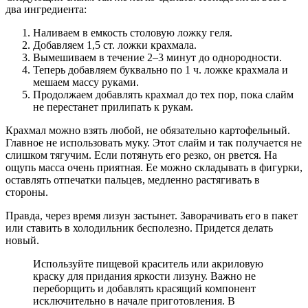
два ингредиента:
Наливаем в емкость столовую ложку геля.
Добавляем 1,5 ст. ложки крахмала.
Вымешиваем в течение 2–3 минут до однородности.
Теперь добавляем буквально по 1 ч. ложке крахмала и
мешаем массу руками.
Продолжаем добавлять крахмал до тех пор, пока слайм
не перестанет прилипать к рукам.
Крахмал можно взять любой, не обязательно картофельный.
Главное не использовать муку. Этот слайм и так получается не
слишком тягучим. Если потянуть его резко, он рвется. На
ощупь масса очень приятная. Ее можно складывать в фигурки,
оставлять отпечатки пальцев, медленно растягивать в
стороны.
Правда, через время лизун застынет. Заворачивать его в пакет
или ставить в холодильник бесполезно. Придется делать
новый.
Используйте пищевой краситель или акриловую
краску для придания яркости лизуну. Важно не
переборщить и добавлять красящий компонент
исключительно в начале приготовления. В