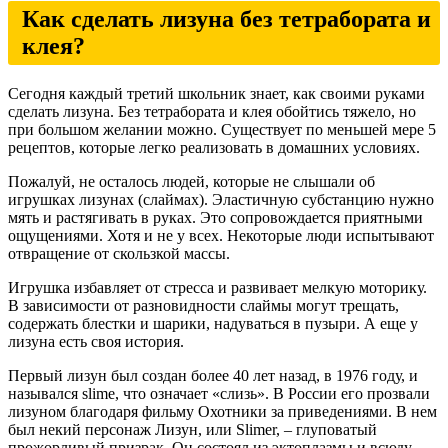
Как сделать лизуна без тетрабората и
клея?
Сегодня каждый третий школьник знает, как своими руками
сделать лизуна. Без тетрабората и клея обойтись тяжело, но
при большом желании можно. Существует по меньшей мере 5
рецептов, которые легко реализовать в домашних условиях.
Пожалуй, не осталось людей, которые не слышали об
игрушках лизунах (слаймах). Эластичную субстанцию нужно
мять и растягивать в руках. Это сопровождается приятными
ощущениями. Хотя и не у всех. Некоторые люди испытывают
отвращение от скользкой массы.
Игрушка избавляет от стресса и развивает мелкую моторику.
В зависимости от разновидности слаймы могут трещать,
содержать блестки и шарики, надуваться в пузыри. А еще у
лизуна есть своя история.
Первый лизун был создан более 40 лет назад, в 1976 году, и
назывался slime, что означает «слизь». В России его прозвали
лизуном благодаря фильму Охотники за приведениями. В нем
был некий персонаж Лизун, или Slimer, – глуповатый
прожорливый призрак. Он состоял из эктоплазмы и всюду