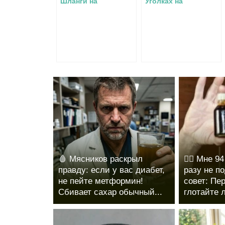
Шланги на
Уголках на
Смесителе в Ванной
Акриловую Ванну
Виды
Выбор смесителя
неисправностей
🩸 Мясников раскрыл
❤️‍🔥 Мне 9
правду: если у вас диабет,
разу не п
не пейте метформин!
совет: Пе
Сбивает сахар обычный...
глотайте л