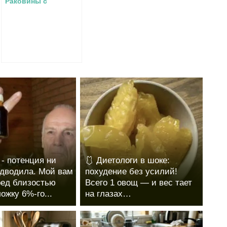
Раковины с
Поворотным
Изливом В чем
преимущества
смесителя
4 - потенция ни
🩱 Диетологи в шоке:
одводила. Мой вам
похудение без усилий!
ред близостью
Всего 1 овощ — и вес тает
ожку 6%-го...
на глазах…