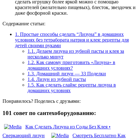
сделать игрушку более яркой можно с помощью
красителей (желательно пищевых), блесток, звездочек и
даже фосфорной краски.
Содержание статьи:
1.
Простые способы сделать “Лизуна” в домашних
условиях без тетрабората натрия и клея: рецепты для
детей своими руками
1.1.
Делаем лизуна из зубной пасты и клея за
несколько минут
1.2.
Как самому приготовить «Лизуна» в
домашних условиях?
1.3.
Домашний лизун — 33 Поделки
1.4.
Лизун из зубной пасты
1.5.
Как сделать слайм: рецепты лизуна в
домашних условиях
Понравилось? Поделись с друзьями:
101 совет по сантехоборудованию:
Как Сделать Лизуна из Соды Без Клея •
Сверкающий лизун
Смотреть Бесплатно Как