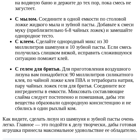
на водяную баню и держите до тех пор, пока смесь не
загустеет.
С мылом.
Соедините в одной емкости по столовой
ложке жидкого мыла и зубной пасты. Добавьте к смеси
муку (приблизительно 6-8 чайных ложек) и замешайте
однородное тесто.
С клеем.
Сделайте однородный микс из 30
миллилитров шампуня и 10 зубной пасты. Если смесь
получилась слишком вязкой, исправить сложившуюся
ситуацию поможет клей.
С гелем для бритья.
Для приготовления воздушного
лизуна вам понадобится: 90 миллилитров силикатного
клея, по чайной ложке клея ПВА и тетрабората натрия,
пару чайных ложек геля для бритья. Соедините все
ингредиенты в емкости. Миксовать составляющие
слайма следует постепенно и помешивая, дабы эти
вещества образовали однородную консистенцию и не
сбились в один рыхлый ком.
Как видите, сделать лизун из шампуня и зубной пасты очень
легко. Главное — это подойти к делу творчески, дабы готовая
игрушка принесла максимальное удовольствие ее обладателю.