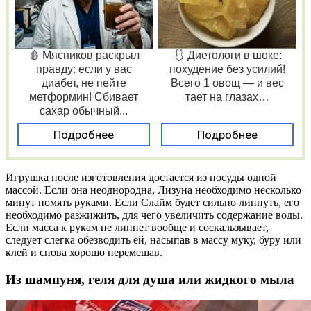
🩸 Мясников раскрыл
🩱 Диетологи в шоке:
правду: если у вас
похудение без усилий!
диабет, не пейте
Всего 1 овощ — и вес
метформин! Сбивает
тает на глазах…
сахар обычный...
Подробнее
Подробнее
Игрушка после изготовления достается из посуды одной
массой. Если она неоднородна, Лизуна необходимо несколько
минут помять руками. Если Слайм будет сильно липнуть, его
необходимо разжижить, для чего увеличить содержание воды.
Если масса к рукам не липнет вообще и соскальзывает,
следует слегка обезводить ей, насыпав в массу муку, буру или
клей и снова хорошо перемешав.
Из шампуня, геля для душа или жидкого мыла