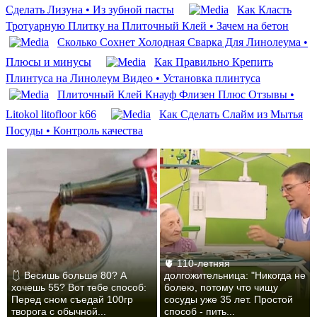
Сделать Лизуна • Из зубной пасты
Как Класть
Тротуарную Плитку на Плиточный Клей • Зачем на бетон
Сколько Сохнет Холодная Сварка Для Линолеума •
Плюсы и минусы
Как Правильно Крепить
Плинтуса на Линолеум Видео • Установка плинтуса
Плиточный Клей Кнауф Флизен Плюс Отзывы •
Litokol litofloor k66
Как Сделать Слайм из Мытья
Посуды • Контроль качества
🫀 110-летняя
🩱 Весишь больше 80? А
долгожительница: "Никогда не
хочешь 55? Вот тебе способ:
болею, потому что чищу
Перед сном съедай 100гр
сосуды уже 35 лет. Простой
творога с обычной...
способ - пить...