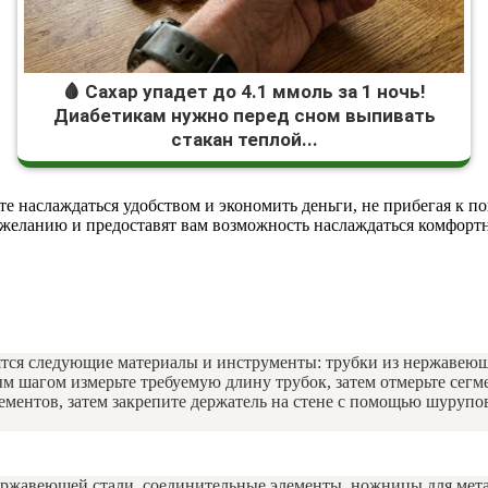
🩸 Сахар упадет до 4.1 ммоль за 1 ночь!
Диабетикам нужно перед сном выпивать
стакан теплой...
те наслаждаться удобством и экономить деньги, не прибегая к 
му желанию и предоставят вам возможность наслаждаться комфо
ятся следующие материалы и инструменты: трубки из нержавеющ
ым шагом измерьте требуемую длину трубок, затем отмерьте сег
ментов, затем закрепите держатель на стене с помощью шурупов
ержавеющей стали, соединительные элементы, ножницы для метал