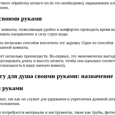
твите обработку штанги (если это необходимо), окрашивание ил
анию.
 своими руками
й комнаты, позволяющая удобно и комфортно проводить время в
овать направление и силу струи воды.
сть несколько способов воплотить эту задумку. Один из способо
 ванной комнаты.
ет несколько преимуществ. Во-первых, это экономически выгодн
олировать длину и высоту штанги, чтобы она идеально соответ
гинальность в вашу ванную комнату.
нгу для душа своими руками: назначени
и руками
ат, так как он служит для удержания и укрепления душевой штан
 положении.
 потребуются материалы и инструменты, такие как трубы, фитинг