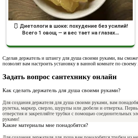
🩱 Диетологи в шоке: похудение без усилий!
Всего 1 овощ — и вес тает на глазах…
Сделав держатель и штангу для душа своими руками, вы сможе
позволят вам настроить установку в ванной комнате по свое
Задать вопрос сантехнику онлайн
Как сделать держатель для душа своими руками?
Для создания держателя для душа своими руками, вам понадоб
рулетка, маркер, сверло, шурупы или дюбели и отвертка. Перв
отверстия и закрепляйте трубки с помощью соединительных эле
руками!
Какие материалы мне понадобятся?
Для создания держателя для душа вам понадобятся трубки из н