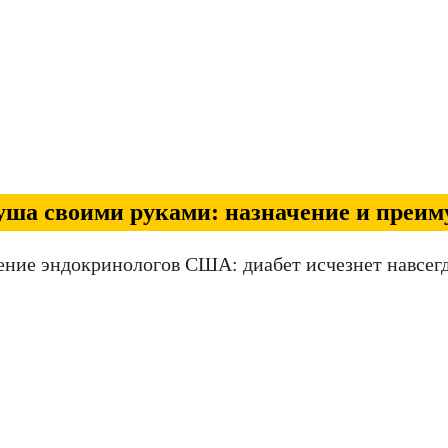
душа своими руками: назначение и преи
ение эндокринологов США: диабет исчезнет навсегд