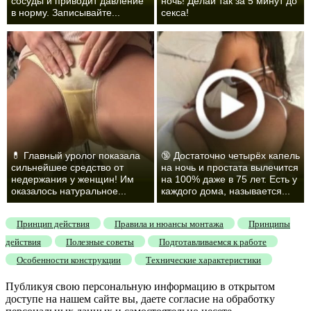
сосуды и приводит давление
ночь! Делай так за 5 минут до
в норму. Записывайте...
секса!
💊 Главный уролог показала
🔞 Достаточно четырёх капель
сильнейшее средство от
на ночь и простата вылечится
недержания у женщин! Им
на 100% даже в 75 лет. Есть у
оказалось натуральное...
каждого дома, называется...
Принцип действия
Правила и нюансы монтажа
Принципы
действия
Полезные советы
Подготавливаемся к работе
Особенности конструкции
Технические характеристики
Публикуя свою персональную информацию в открытом
доступе на нашем сайте вы, даете согласие на обработку