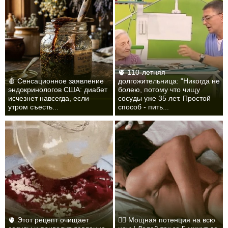
🫀 110-летняя
🩸 Сенсационное заявление
долгожительница: "Никогда не
эндокринологов США: диабет
болею, потому что чищу
исчезнет навсегда, если
сосуды уже 35 лет. Простой
утром съесть...
способ - пить...
🫀 Этот рецепт очищает
❤️‍🔥 Мощная потенция на всю