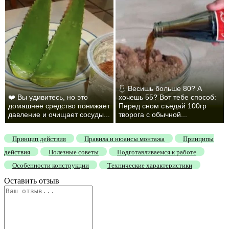
🩱 Весишь больше 80? А
❤️ Вы удивитесь, но это
хочешь 55? Вот тебе способ:
домашнее средство понижает
Перед сном съедай 100гр
давление и очищает сосуды...
творога с обычной...
Принцип действия
Правила и нюансы монтажа
Принципы
действия
Полезные советы
Подготавливаемся к работе
Особенности конструкции
Технические характеристики
Оставить отзыв