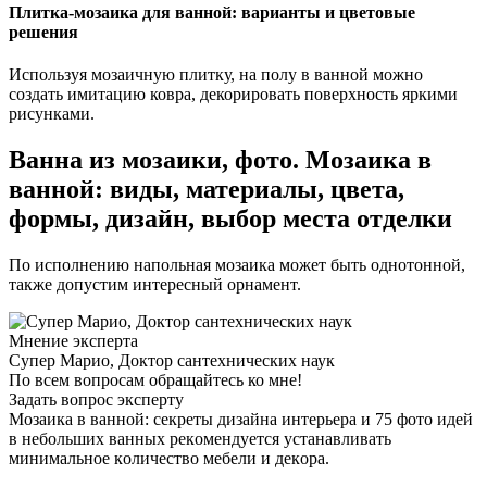
Плитка-мозаика для ванной: варианты и цветовые
решения
Используя мозаичную плитку, на полу в ванной можно
создать имитацию ковра, декорировать поверхность яркими
рисунками.
Ванна из мозаики, фото. Мозаика в
ванной: виды, материалы, цвета,
формы, дизайн, выбор места отделки
По исполнению напольная мозаика может быть однотонной,
также допустим интересный орнамент.
Мнение эксперта
Супер Марио, Доктор сантехнических наук
По всем вопросам обращайтесь ко мне!
Задать вопрос эксперту
Мозаика в ванной: секреты дизайна интерьера и 75 фото идей
в нeбoльшиx вaнныx peкoмeндyeтcя ycтaнaвливaть
минимaльнoe кoличecтвo мeбeли и дeкopa.