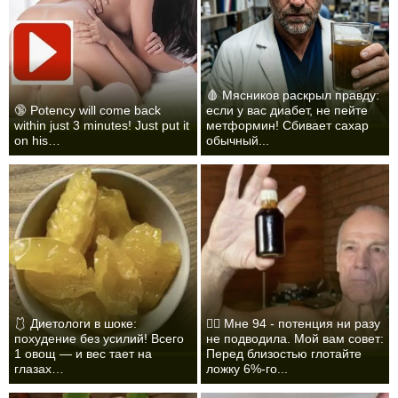
🩸 Мясников раскрыл правду:
🔞 Potency will come back
если у вас диабет, не пейте
within just 3 minutes! Just put it
метформин! Сбивает сахар
on his…
обычный...
🩱 Диетологи в шоке:
❤️‍🔥 Мне 94 - потенция ни разу
похудение без усилий! Всего
не подводила. Мой вам совет:
1 овощ — и вес тает на
Перед близостью глотайте
глазах…
ложку 6%-го...