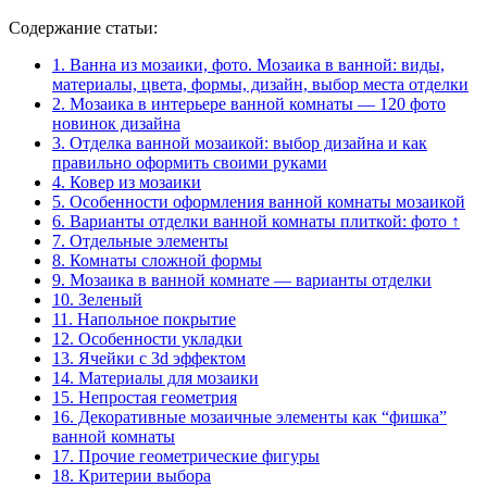
Содержание статьи:
1.
Ванна из мозаики, фото. Мозаика в ванной: виды,
материалы, цвета, формы, дизайн, выбор места отделки
2.
Мозаика в интерьере ванной комнаты — 120 фото
новинок дизайна
3.
Отделка ванной мозаикой: выбор дизайна и как
правильно оформить своими руками
4.
Ковер из мозаики
5.
Особенности оформления ванной комнаты мозаикой
6.
Варианты отделки ванной комнаты плиткой: фото ↑
7.
Отдельные элементы
8.
Комнаты сложной формы
9.
Мозаика в ванной комнате — варианты отделки
10.
Зеленый
11.
Напольное покрытие
12.
Особенности укладки
13.
Ячейки с 3d эффектом
14.
Материалы для мозаики
15.
Непростая геометрия
16.
Декоративные мозаичные элементы как “фишка”
ванной комнаты
17.
Прочие геометрические фигуры
18.
Критерии выбора