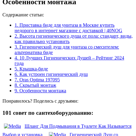
Особенности монтажа
Содержание статьи:
1.
Приставка биде для унитаза в Москве купить
недорого в интернет магазине с доставкой | 40NOG
2.
Высота гигиенического душа от пола: стандарт, виды,
как правильно установить
3.
Гигиенический душ для унитаза со смесителем:
альтернатива биде
4.
10 Лучших Гигиенических Душей – Рейтинг 2024
года
5.
Крышка-биде
6.
Как устроен гигиенический душ
7.
Oras Optima 197095
8.
Скрытый монтаж
9.
Особенности монтажа
Понравилось? Поделись с друзьями:
101 совет по сантехоборудованию:
Шланг Для Подмывания в Туалете Как Называется
Выбор и установка
Гигиенический Душ со