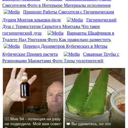
Смесителем Фото в Интерьере Материалы исполнения
Принцип Работы Смесителя с Гигиеническим
Душем Монтаж крышки-биде
Гигиенический
Душ с Термостатом Скрытого Монтажа Что такое
гигиенический душ
Варианты Шкафчиков в
Туалете Над Унитазом Фото Как правильно разместить
Перевод Дециметров Кубических в Метры
Кубические Пример расчета
Смывные Трубы с
Резиновыми Манжетами Фото Типы уплотнителей
❤️‍🔥 Мне 94 - потенция ни разу
не подводила. Мой вам совет:
❤️ Вы удивитесь, но это