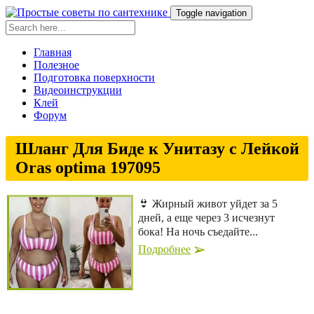
Toggle navigation
Главная
Полезное
Подготовка поверхности
Видеоинструкции
Клей
Форум
Шланг Для Биде к Унитазу с Лейкой
Oras optima 197095
👙 Жирный живот уйдет за 5
дней, а еще через 3 исчезнут
бока! На ночь съедайте...
Подробнее