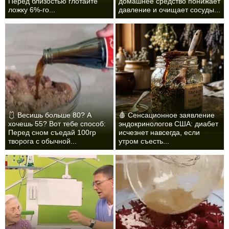
Перед близостью глотайте
домашнее средство понижает
ложку 6%-го...
давление и очищает сосуды...
🩱 Весишь больше 80? А
🩸 Сенсационное заявление
хочешь 55? Вот тебе способ:
эндокринологов США: диабет
Перед сном съедай 100гр
исчезнет навсегда, если
творога с обычной...
утром съесть...