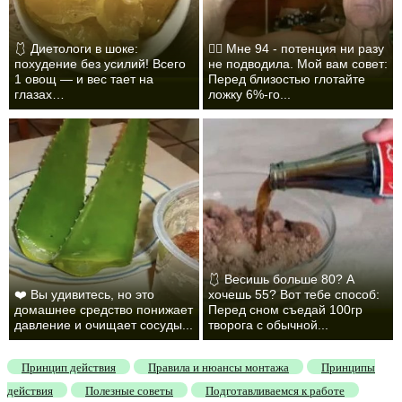
🩱 Диетологи в шоке:
❤️‍🔥 Мне 94 - потенция ни разу
похудение без усилий! Всего
не подводила. Мой вам совет:
1 овощ — и вес тает на
Перед близостью глотайте
глазах…
ложку 6%-го...
🩱 Весишь больше 80? А
❤️ Вы удивитесь, но это
хочешь 55? Вот тебе способ:
домашнее средство понижает
Перед сном съедай 100гр
давление и очищает сосуды...
творога с обычной...
Принцип действия
Правила и нюансы монтажа
Принципы
действия
Полезные советы
Подготавливаемся к работе