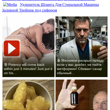
Удлинитель Шланга Для Стиральной Машины
Заливной Тройник под сифоном
🩸 Мясников раскрыл правду:
🔞 Potency will come back
если у вас диабет, не пейте
within just 3 minutes! Just put it
метформин! Сбивает сахар
on his…
обычный...