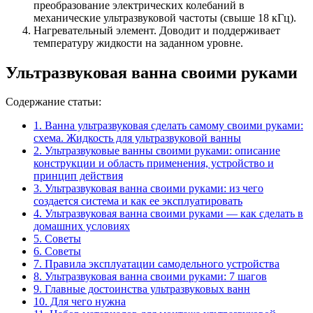
преобразование электрических колебаний в
механические ультразвуковой частоты (свыше 18 кГц).
Нагревательный элемент. Доводит и поддерживает
температуру жидкости на заданном уровне.
Ультразвуковая ванна своими руками
Содержание статьи:
1.
Ванна ультразвуковая сделать самому своими руками:
схема. Жидкость для ультразвуковой ванны
2.
Ультразвуковые ванны своими руками: описание
конструкции и область применения, устройство и
принцип действия
3.
Ультразвуковая ванна своими руками: из чего
создается система и как ее эксплуатировать
4.
Ультразвуковая ванна своими руками — как сделать в
домашних условиях
5.
Советы
6.
Советы
7.
Правила эксплуатации самодельного устройства
8.
Ультразвуковая ванна своими руками: 7 шагов
9.
Главные достоинства ультразвуковых ванн
10.
Для чего нужна