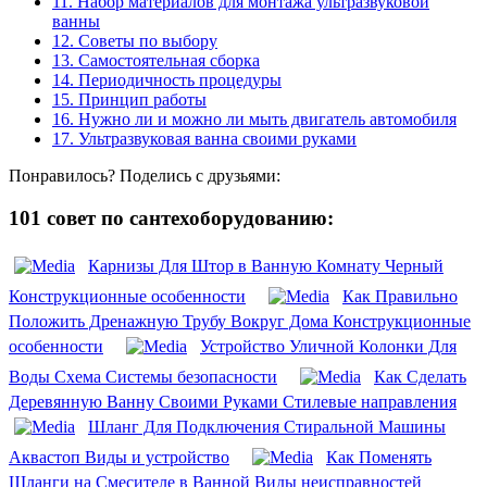
11.
Набор материалов для монтажа ультразвуковой
ванны
12.
Советы по выбору
13.
Самостоятельная сборка
14.
Периодичность процедуры
15.
Принцип работы
16.
Нужно ли и можно ли мыть двигатель автомобиля
17.
Ультразвуковая ванна своими руками
Понравилось? Поделись с друзьями:
101 совет по сантехоборудованию:
Карнизы Для Штор в Ванную Комнату Черный
Конструкционные особенности
Как Правильно
Положить Дренажную Трубу Вокруг Дома Конструкционные
особенности
Устройство Уличной Колонки Для
Воды Схема Системы безопасности
Как Сделать
Деревянную Ванну Своими Руками Стилевые направления
Шланг Для Подключения Стиральной Машины
Аквастоп Виды и устройство
Как Поменять
Шланги на Смесителе в Ванной Виды неисправностей