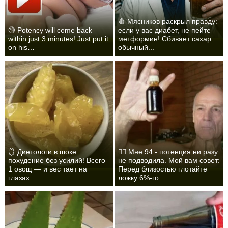
🩸 Мясников раскрыл правду:
🔞 Potency will come back
если у вас диабет, не пейте
within just 3 minutes! Just put it
метформин! Сбивает сахар
on his…
обычный...
🩱 Диетологи в шоке:
❤️‍🔥 Мне 94 - потенция ни разу
похудение без усилий! Всего
не подводила. Мой вам совет:
1 овощ — и вес тает на
Перед близостью глотайте
глазах…
ложку 6%-го...