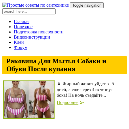
Toggle navigation
Главная
Полезное
Подготовка поверхности
Видеоинструкции
Клей
Форум
Раковина Для Мытья Собаки и
Обуви После купания
👙 Жирный живот уйдет за 5
дней, а еще через 3 исчезнут
бока! На ночь съедайте...
Подробнее