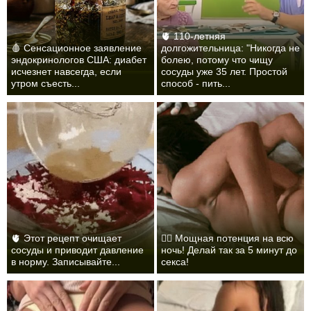
🫀 110-летняя
🩸 Сенсационное заявление
долгожительница: "Никогда не
эндокринологов США: диабет
болею, потому что чищу
исчезнет навсегда, если
сосуды уже 35 лет. Простой
утром съесть...
способ - пить...
🫀 Этот рецепт очищает
❤️‍🔥 Мощная потенция на всю
сосуды и приводит давление
ночь! Делай так за 5 минут до
в норму. Записывайте...
секса!