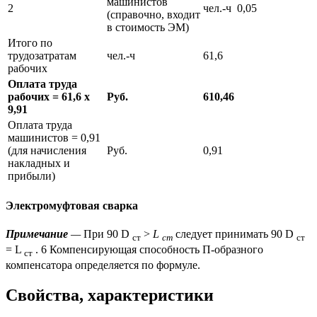
машинистов
2
чел.-ч
0,05
(справочно, входит
в стоимость ЭМ)
Итого по
трудозатратам
чел.-ч
61,6
рабочих
Оплата труда
рабочих = 61,6 x
Руб.
610,46
9,91
Оплата труда
машинистов = 0,91
(для начисления
Руб.
0,91
накладных и
прибыли)
Электромуфтовая сварка
Примечание
—
При 90 D
>
L
следует принимать 90 D
ст
ст
ст
= L
. 6 Компенсирующая способность П-образного
ст
компенсатора определяется по формуле.
Свойства, характеристики