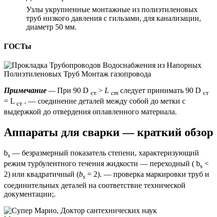
Узлы укрупненные монтажные из полиэтиленовых
труб низкого давления с гильзами, для канализации,
диаметр 50 мм.
ГОСТы
Примечание
—
При 90 D
>
L
следует принимать 90 D
ст
ст
ст
= L
. — соединение деталей между собой до метки с
ст
выдержкой до отвердения оплавленного материала.
Аппараты для сварки — краткий обзор
b
— безразмерный показатель степени, характеризующий
s
режим турбулентного течения жидкости — переходный ( b
<
s
2) или квадратичный (
b
= 2). — проверка маркировки труб и
s
соединительных деталей на соответствие технической
документации;.