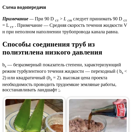
Схема водопередачи
Примечание
—
При 90 D
>
L
следует принимать 90 D
ст
ст
ст
= L
. Примечание — Средняя скорость течения жидкости V
ст
н при неполном наполнении трубопровода канала равна.
Способы соединения труб из
полиэтилена низкого давления
b
— безразмерный показатель степени, характеризующий
s
режим турбулентного течения жидкости — переходный ( b
<
s
2) или квадратичный (
b
= 2). высокая цена проекта
s
необходимость проводить трудоемкие земляные работы,
восстанавливать ландшафт ;.