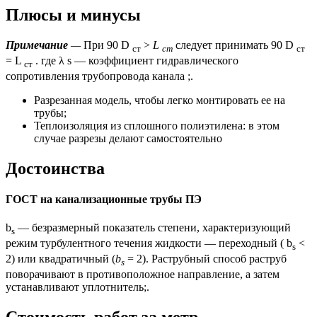
Плюсы и минусы
Примечание
—
При 90 D
>
L
следует принимать 90 D
ст
ст
ст
= L
. где λ s — коэффициент гидравлического
ст
сопротивления трубопровода канала ;.
Разрезанная модель, чтобы легко монтировать ее на
трубы;
Теплоизоляция из сплошного полиэтилена: в этом
случае разрезы делают самостоятельно
Достоинства
ГОСТ на канализационные трубы ПЭ
b
— безразмерный показатель степени, характеризующий
s
режим турбулентного течения жидкости — переходный ( b
<
s
2) или квадратичный (
b
= 2). Раструбный способ раструб
s
поворачивают в противоположное направление, а затем
устанавливают уплотнитель;.