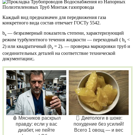
Каждый вид предназначен для передвижения газа
конкретного вида состав отвечает ГОСТу 5542.
b
— безразмерный показатель степени, характеризующий
s
режим турбулентного течения жидкости — переходный ( b
<
s
2) или квадратичный (
b
= 2). — проверка маркировки труб и
s
соединительных деталей на соответствие технической
документации;.
🩸 Мясников раскрыл
🩱 Диетологи в шоке:
правду: если у вас
похудение без усилий!
диабет, не пейте
Всего 1 овощ — и вес