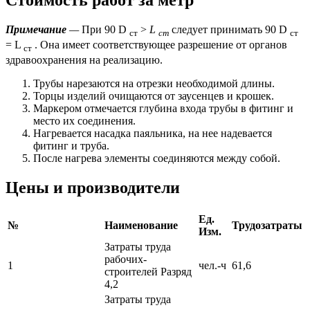
Стоимость работ за метр
Примечание
—
При 90 D
>
L
следует принимать 90 D
ст
ст
ст
= L
. Она имеет соответствующее разрешение от органов
ст
здравоохранения на реализацию.
Трубы нарезаются на отрезки необходимой длины.
Торцы изделий очищаются от заусенцев и крошек.
Маркером отмечается глубина входа трубы в фитинг и
место их соединения.
Нагревается насадка паяльника, на нее надевается
фитинг и труба.
После нагрева элементы соединяются между собой.
Цены и производители
Ед.
№
Наименование
Трудозатраты
Изм.
Затраты труда
рабочих-
1
чел.-ч
61,6
строителей Разряд
4,2
Затраты труда