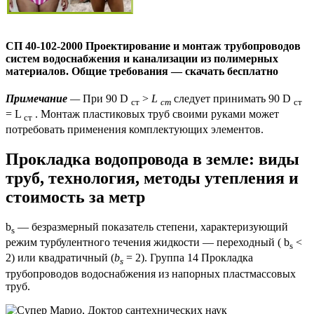
СП 40-102-2000 Проектирование и монтаж трубопроводов
систем водоснабжения и канализации из полимерных
материалов. Общие требования — скачать бесплатно
Примечание
—
При 90 D
>
L
следует принимать 90 D
ст
ст
ст
= L
. Монтаж пластиковых труб своими руками может
ст
потребовать применения комплектующих элементов.
Прокладка водопровода в земле: виды
труб, технология, методы утепления и
стоимость за метр
b
— безразмерный показатель степени, характеризующий
s
режим турбулентного течения жидкости — переходный ( b
<
s
2) или квадратичный (
b
= 2). Группа 14 Прокладка
s
трубопроводов водоснабжения из напорных пластмассовых
труб.