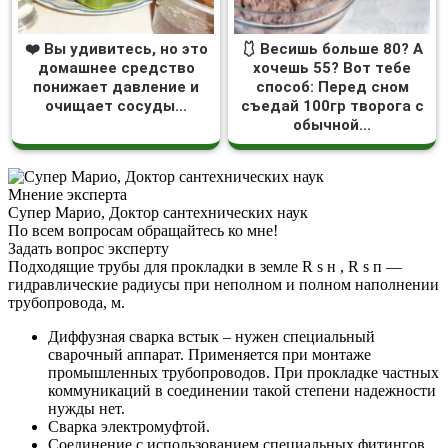
❤️ Вы удивитесь, но это
🩱 Весишь больше 80? А
домашнее средство
хочешь 55? Вот тебе
понижает давление и
способ: Перед сном
очищает сосуды...
съедай 100гр творога с
обычной...
Мнение эксперта
Супер Марио, Доктор сантехнических наук
По всем вопросам обращайтесь ко мне!
Задать вопрос эксперту
Подходящие трубы для прокладки в земле R s н , R s п —
гидравлические радиусы при неполном и полном наполнении
трубопровода, м.
Диффузная сварка встык – нужен специальный
сварочный аппарат. Применяется при монтаже
промышленных трубопроводов. При прокладке частных
коммуникаций в соединении такой степени надежности
нужды нет.
Сварка электромуфтой.
Соединение с использованием специальных фитингов.