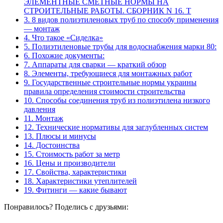
ЭЛЕМЕНТНЫЕ СМЕТНЫЕ НОРМЫ НА
СТРОИТЕЛЬНЫЕ РАБОТЫ. СБОРНИК N 16. Т
3.
8 видов полиэтиленовых труб по способу применения
— монтаж
4.
Что такое «Сиделка»
5.
Полиэтиленовые трубы для водоснабжения марки 80:
6.
Похожие документы:
7.
Аппараты для сварки — краткий обзор
8.
Элементы, требующиеся для монтажных работ
9.
Государственные строительные нормы украины
правила определения стоимости строительства
10.
Способы соединения труб из полиэтилена низкого
давления
11.
Монтаж
12.
Технические нормативы для заглубленных систем
13.
Плюсы и минусы
14.
Достоинства
15.
Стоимость работ за метр
16.
Цены и производители
17.
Свойства, характеристики
18.
Характеристики утеплителей
19.
Фитинги — какие бывают
Понравилось? Поделись с друзьями: