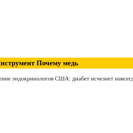
нструмент Почему медь
ение эндокринологов США: диабет исчезнет навсегд