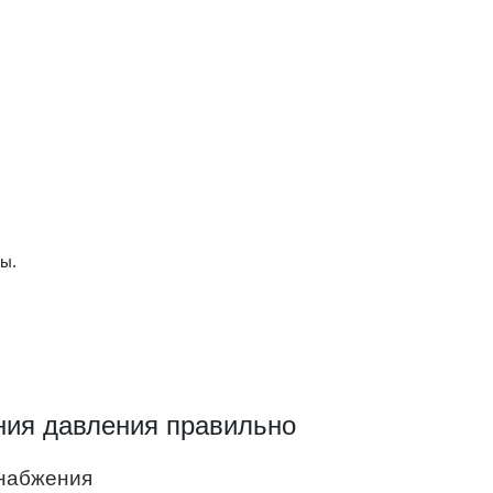
ы.
ия давления правильно
снабжения