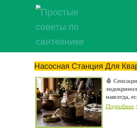
Насосная Станция Для Квар
🩸 Сенсаци
эндокринол
навсегда, ес
Подробнее