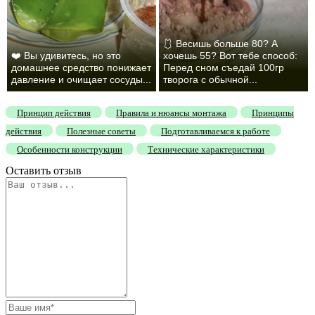
🩱 Весишь больше 80? А
❤️ Вы удивитесь, но это
хочешь 55? Вот тебе способ:
домашнее средство понижает
Перед сном съедай 100гр
давление и очищает сосуды...
творога с обычной...
Принцип действия
Правила и нюансы монтажа
Принципы
действия
Полезные советы
Подготавливаемся к работе
Особенности конструкции
Технические характеристики
Оставить отзыв