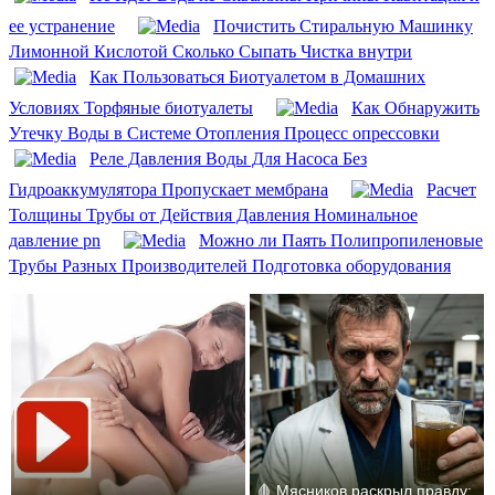
ее устранение
Почистить Стиральную Машинку
Лимонной Кислотой Сколько Сыпать Чистка внутри
Как Пользоваться Биотуалетом в Домашних
Условиях Торфяные биотуалеты
Как Обнаружить
Утечку Воды в Системе Отопления Процесс опрессовки
Реле Давления Воды Для Насоса Без
Гидроаккумулятора Пропускает мембрана
Расчет
Толщины Трубы от Действия Давления Номинальное
давление pn
Можно ли Паять Полипропиленовые
Трубы Разных Производителей Подготовка оборудования
🩸 Мясников раскрыл правду: