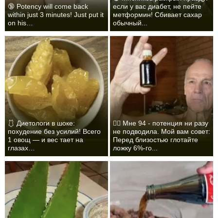
🔞 Potency will come back
если у вас диабет, не пейте
within just 3 minutes! Just put it
метформин! Сбивает сахар
on his…
обычный...
🩱 Диетологи в шоке:
❤️‍🔥 Мне 94 - потенция ни разу
похудение без усилий! Всего
не подводила. Мой вам совет:
1 овощ — и вес тает на
Перед близостью глотайте
глазах…
ложку 6%-го...