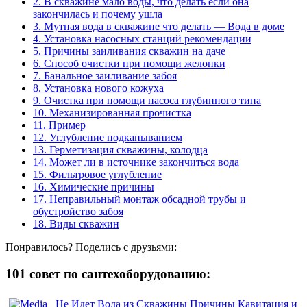
2.
В скважине мало воды, что делать если она
закончилась и почему ушла
3.
Мутная вода в скважине что делать — Вода в доме
4.
Установка насосных станций рекомендации
5.
Причины заиливания скважин на даче
6.
Способ очистки при помощи желонки
7.
Банальное заиливание забоя
8.
Установка нового кожуха
9.
Очистка при помощи насоса глубинного типа
10.
Механизированная прочистка
11.
Пример
12.
Углубление подкапыванием
13.
Герметизация скважины, колодца
14.
Может ли в источнике закончиться вода
15.
Фильтровое углубление
16.
Химические причины
17.
Неправильный монтаж обсадной трубы и
обустройство забоя
18.
Виды скважин
Понравилось? Поделись с друзьями:
101 совет по сантехоборудованию:
Не Идет Вода из Скважины Причины Кавитация и