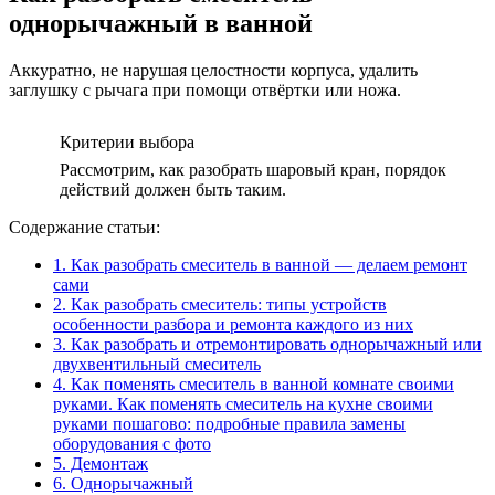
однорычажный в ванной
Аккуратно, не нарушая целостности корпуса, удалить
заглушку с рычага при помощи отвёртки или ножа.
Критерии выбора
Рассмотрим, как разобрать шаровый кран, порядок
действий должен быть таким.
Содержание статьи:
1.
Как разобрать смеситель в ванной — делаем ремонт
сами
2.
Как разобрать смеситель: типы устройств
особенности разбора и ремонта каждого из них
3.
Как разобрать и отремонтировать однорычажный или
двухвентильный смеситель
4.
Как поменять смеситель в ванной комнате своими
руками. Как поменять смеситель на кухне своими
руками пошагово: подробные правила замены
оборудования с фото
5.
Демонтаж
6.
Однорычажный