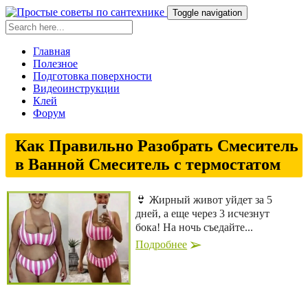
Toggle navigation
Главная
Полезное
Подготовка поверхности
Видеоинструкции
Клей
Форум
Как Правильно Разобрать Смеситель
в Ванной Смеситель с термостатом
👙 Жирный живот уйдет за 5
дней, а еще через 3 исчезнут
бока! На ночь съедайте...
Подробнее