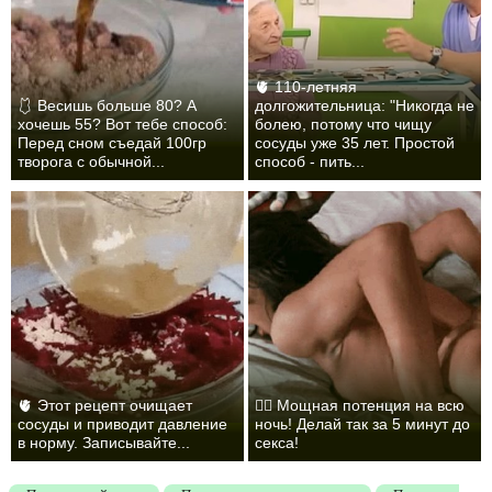
🫀 110-летняя
🩱 Весишь больше 80? А
долгожительница: "Никогда не
хочешь 55? Вот тебе способ:
болею, потому что чищу
Перед сном съедай 100гр
сосуды уже 35 лет. Простой
творога с обычной...
способ - пить...
🫀 Этот рецепт очищает
❤️‍🔥 Мощная потенция на всю
сосуды и приводит давление
ночь! Делай так за 5 минут до
в норму. Записывайте...
секса!