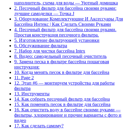
наполнитель, схема для воды — Уютный домишка
2.
Песочный фильтр для бассейна своими руками:
лучшие самоделки — Точка J
3.
Оборудование Комплектующие И Аксессуары Для
Бассейна Интекс | Как Сделать Своими Руками
4.
Песочный фильтр для бассейна своими руками.
Простая конструкция песочного фильтра.
5.
Изготовление фильтрующей установки
6.
Обслуживание фильтра
7.
Набор для чистки бассейна Intex
8.
Видео: самодельный песочный очиститель
9.
Замена песка в фильтре бассейна пошаговая
инструкция:
10.
Когда менять песок в фильтре для бассейна
11.
Page 2
12.
Этап #6 — монтируем устройства для работы
фильтра
13.
Инструменты
14.
Как собрать песочный фильтр для бассейна
15.
Как поменять песок в фильтре для бассейна
16.
Как очистить воду в бассейне своими руками —
фильтры, хлорирование и прочие варианты с фото и
видео
17.
Как сделать самому?