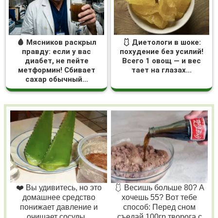
🩸 Мясников раскрыл
🩱 Диетологи в шоке:
правду: если у вас
похудение без усилий!
диабет, не пейте
Всего 1 овощ — и вес
метформин! Сбивает
тает на глазах…
сахар обычный...
❤️ Вы удивитесь, но это
🩱 Весишь больше 80? А
домашнее средство
хочешь 55? Вот тебе
понижает давление и
способ: Перед сном
очищает сосуды...
съедай 100гр творога с