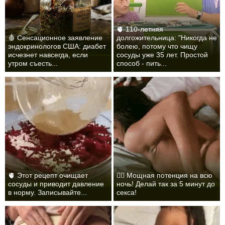
🫀 110-летняя
🩸 Сенсационное заявление
долгожительница: "Никогда не
эндокринологов США: диабет
болею, потому что чищу
исчезнет навсегда, если
сосуды уже 35 лет. Простой
утром съесть...
способ - пить...
🫀 Этот рецепт очищает
❤️‍🔥 Мощная потенция на всю
сосуды и приводит давление
ночь! Делай так за 5 минут до
в норму. Записывайте...
секса!