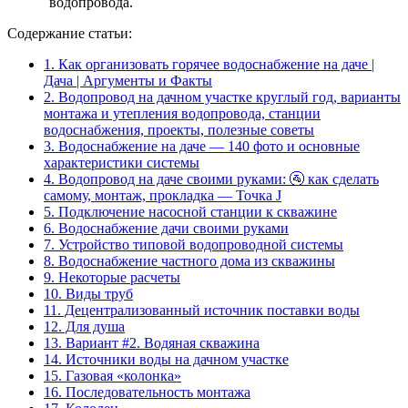
водопровода.
Содержание статьи:
1.
Как организовать горячее водоснабжение на даче |
Дача | Аргументы и Факты
2.
Водопровод на дачном участке круглый год, варианты
монтажа и утепления водопровода, станции
водоснабжения, проекты, полезные советы
3.
Водоснабжение на даче — 140 фото и основные
характеристики системы
4.
Водопровод на даче своими руками: 🚰 как сделать
самому, монтаж, прокладка — Точка J
5.
Подключение насосной станции к скважине
6.
Водоснабжение дачи своими руками
7.
Устройство типовой водопроводной системы
8.
Водоснабжение частного дома из скважины
9.
Некоторые расчеты
10.
Виды труб
11.
Децентрализованный источник поставки воды
12.
Для душа
13.
Вариант #2. Водяная скважина
14.
Источники воды на дачном участке
15.
Газовая «колонка»
16.
Последовательность монтажа