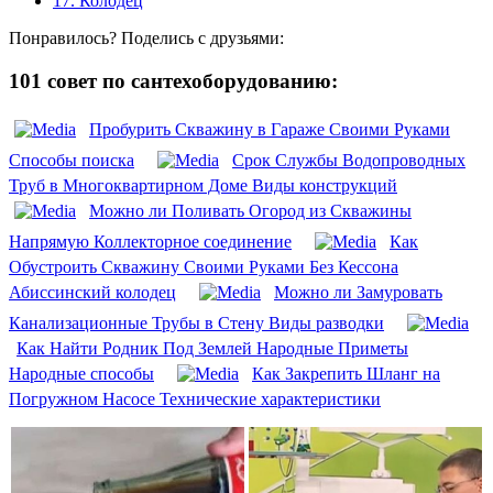
17.
Колодец
Понравилось? Поделись с друзьями:
101 совет по сантехоборудованию:
Пробурить Скважину в Гараже Своими Руками
Способы поиска
Срок Службы Водопроводных
Труб в Многоквартирном Доме Виды конструкций
Можно ли Поливать Огород из Скважины
Напрямую Коллекторное соединение
Как
Обустроить Скважину Своими Руками Без Кессона
Абиссинский колодец
Можно ли Замуровать
Канализационные Трубы в Стену Виды разводки
Как Найти Родник Под Землей Народные Приметы
Народные способы
Как Закрепить Шланг на
Погружном Насосе Технические характеристики