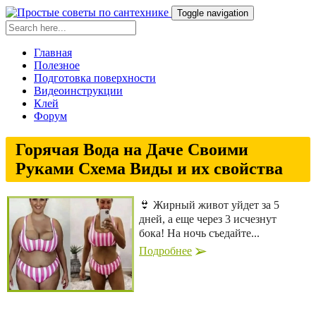
Toggle navigation
Главная
Полезное
Подготовка поверхности
Видеоинструкции
Клей
Форум
Горячая Вода на Даче Своими
Руками Схема Виды и их свойства
👙 Жирный живот уйдет за 5
дней, а еще через 3 исчезнут
бока! На ночь съедайте...
Подробнее