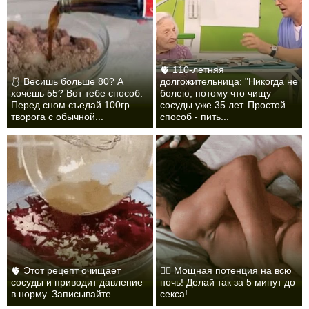
🫀 110-летняя
🩱 Весишь больше 80? А
долгожительница: "Никогда не
хочешь 55? Вот тебе способ:
болею, потому что чищу
Перед сном съедай 100гр
сосуды уже 35 лет. Простой
творога с обычной...
способ - пить...
🫀 Этот рецепт очищает
❤️‍🔥 Мощная потенция на всю
сосуды и приводит давление
ночь! Делай так за 5 минут до
в норму. Записывайте...
секса!