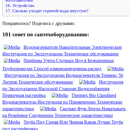
изготовителей
16.
Устройство
17.
Сколько уходит горячей воды впустую?
Понравилось? Поделись с друзьями:
101 совет по сантехоборудованию:
Водонагреватели Накопительные Электрические
Инструкция по Эксплуатации Техническое обслуживание
Приборы Учета Сточных Вод в Безнапорных
Трубопроводах Способ измеренияуровень-расход
Инструкция по Эксплуатации Водонагревателя Термекс 50
Литров Техническое обслуживание
Инструкция
по Эксплуатации Насосной Станции Водоснабжения
Первичная настройка
Thermex Bio Glasslined
Водонагреватель Инструкция по Применению Технические
характеристики
Сколько Фум Ленты Наматывать
на Резьбовое Соединение Технические характеристики
Труба Пнд Синяя Или Черная Какая Лучше Труба
пнд расшифровка