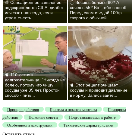
🩸 Сенсационное заявление
🩱 Весишь больше 80? А
эндокринологов США: диабет
хочешь 55? Вот тебе способ:
исчезнет навсегда, если
Перед сном съедай 100гр
утром съесть...
творога с обычной...
🫀 110-летняя
долгожительница: "Никогда не
болею, потому что чищу
🫀 Этот рецепт очищает
сосуды уже 35 лет. Простой
сосуды и приводит давление
способ - пить...
в норму. Записывайте...
Принцип действия
Правила и нюансы монтажа
Принципы
действия
Полезные советы
Подготавливаемся к работе
Особенности конструкции
Технические характеристики
Оставить отзыв