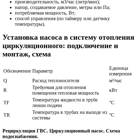
производительность, м3/час (литр/мин);
напор, создаваемое давление, метры или Па;
потребляемая мощность, Вт;
способ управления (по таймеру или датчику
температуры).
Установка насоса в систему отопления
циркуляционного: подключение и
монтаж, схема
Единица
Обозначение
Параметр
измерения
Q
Расход теплоносителя
м³/час
Требуемая для отопления
R
кВт
помещения тепловая мощность
Температура жидкости в трубе
TF
°С
линии подачи
Температура в трубах на выходе из
TR
°С
системы
Рециркуляция ГВС. Циркуляционный насос. Схема
водоснабжения.