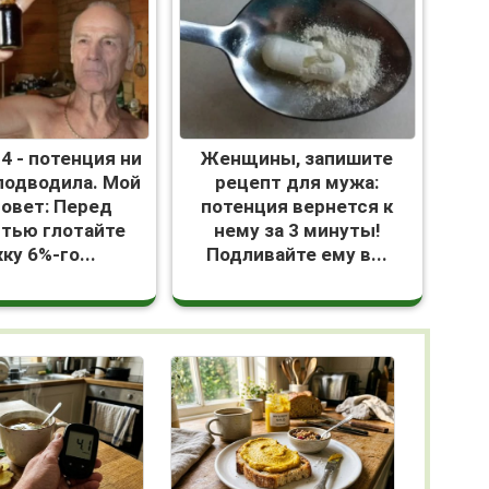
 94 - потенция ни
Женщины, запишите
 подводила. Мой
рецепт для мужа:
совет: Перед
потенция вернется к
стью глотайте
нему за 3 минуты!
ку 6%-го...
Подливайте ему в...