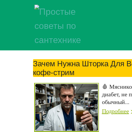
Зачем Нужна Шторка Для В
кофе-стрим
🩸 Мясников
диабет, не 
обычный...
Подробнее