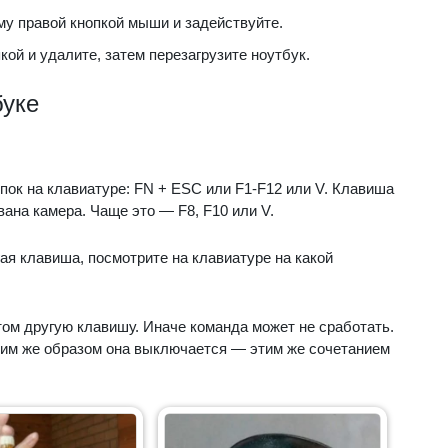
му правой кнопкой мыши и задействуйте.
ой и удалите, затем перезагрузите ноутбук.
буке
ок на клавиатуре: FN + ESC или F1-F12 или V. Клавиша
вана камера. Чаще это — F8, F10 или V.
ая клавиша, посмотрите на клавиатуре на какой
ом другую клавишу. Иначе команда может не сработать.
аким же образом она выключается — этим же сочетанием