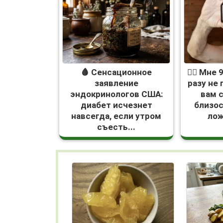
🩸 Сенсационное
❤️‍🔥 Мне
заявление
разу не
эндокринологов США:
вам 
диабет исчезнет
близо
навсегда, если утром
лож
съесть...