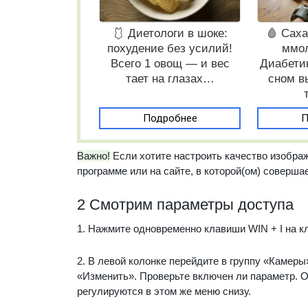
🩱 Диетологи в шоке:
🩸 Саха
похудение без усилий!
ммол
Всего 1 овощ — и вес
Диабети
тает на глазах…
сном в
Подробнее
П
Важно!
Если хотите настроить качество изображ
программе или на сайте, в которой(ом) соверша
2 Смотрим параметры доступа
1. Нажмите одновременно клавиши WIN + I на к
2. В левой колонке перейдите в группу «Камеры»
«Изменить». Проверьте включен ли параметр. 
регулируются в этом же меню снизу.