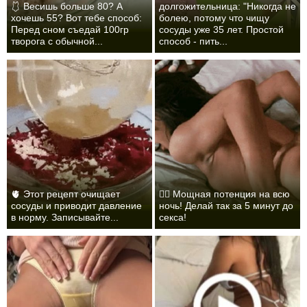
🩱 Весишь больше 80? А
долгожительница: "Никогда не
хочешь 55? Вот тебе способ:
болею, потому что чищу
Перед сном съедай 100гр
сосуды уже 35 лет. Простой
творога с обычной...
способ - пить...
🫀 Этот рецепт очищает
❤️‍🔥 Мощная потенция на всю
сосуды и приводит давление
ночь! Делай так за 5 минут до
в норму. Записывайте...
секса!