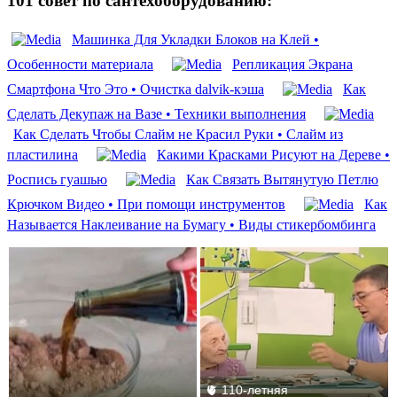
101 совет по сантехоборудованию:
Машинка Для Укладки Блоков на Клей •
Особенности материала
Репликация Экрана
Смартфона Что Это • Очистка dalvik-кэша
Как
Сделать Декупаж на Вазе • Техники выполнения
Как Сделать Чтобы Слайм не Красил Руки • Слайм из
пластилина
Какими Красками Рисуют на Дереве •
Роспись гуашью
Как Связать Вытянутую Петлю
Крючком Видео • При помощи инструментов
Как
Называется Наклеивание на Бумагу • Виды стикербомбинга
🫀 110-летняя