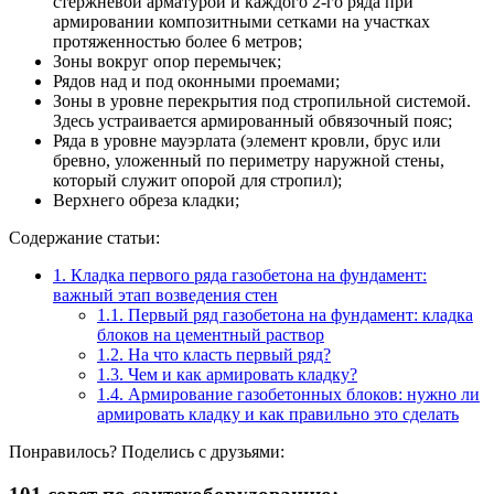
стержневой арматурой и каждого 2-го ряда при
армировании композитными сетками на участках
протяженностью более 6 метров;
Зоны вокруг опор перемычек;
Рядов над и под оконными проемами;
Зоны в уровне перекрытия под стропильной системой.
Здесь устраивается армированный обвязочный пояс;
Ряда в уровне мауэрлата (элемент кровли, брус или
бревно, уложенный по периметру наружной стены,
который служит опорой для стропил);
Верхнего обреза кладки;
Содержание статьи:
1.
Кладка первого ряда газобетона на фундамент:
важный этап возведения стен
1.1.
Первый ряд газобетона на фундамент: кладка
блоков на цементный раствор
1.2.
На что класть первый ряд?
1.3.
Чем и как армировать кладку?
1.4.
Армирование газобетонных блоков: нужно ли
армировать кладку и как правильно это сделать
Понравилось? Поделись с друзьями: