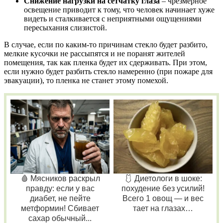
Снижение нагрузки на сетчатку глаза
– чрезмерное
освещение приводит к тому, что человек начинает хуже
видеть и сталкивается с неприятными ощущениями
пересыхания слизистой.
В случае, если по каким-то причинам стекло будет разбито,
мелкие кусочки не рассыпятся и не поранят жителей
помещения, так как пленка будет их сдерживать. При этом,
если нужно будет разбить стекло намеренно (при пожаре для
эвакуации), то пленка не станет этому помехой.
🩸 Мясников раскрыл
🩱 Диетологи в шоке:
правду: если у вас
похудение без усилий!
диабет, не пейте
Всего 1 овощ — и вес
метформин! Сбивает
тает на глазах…
сахар обычный...