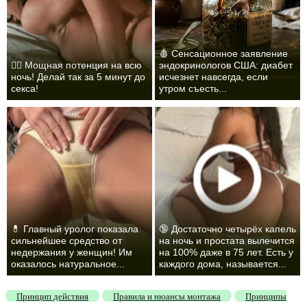
🩸 Сенсационное заявление
❤️‍🔥 Мощная потенция на всю
эндокринологов США: диабет
ночь! Делай так за 5 минут до
исчезнет навсегда, если
секса!
утром съесть...
💊 Главный уролог показала
🔞 Достаточно четырёх капель
сильнейшее средство от
на ночь и простата вылечится
недержания у женщин! Им
на 100% даже в 75 лет. Есть у
оказалось натуральное...
каждого дома, называется...
Принцип действия
Правила и нюансы монтажа
Принципы