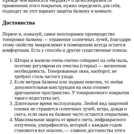
Прежде чем выносить «вердикт» о целесообразности
применения этого покрытия, нужно определить для себя,
подходит ли этот вариант защиты балкону и комнате.
Достоинства
Первое и, пожалуй, самое неоспоримое преимущество
тонировки балкона — отражение солнечных лучей, благодаря
этому свойству микроклимат в помещениях всегда остается
комфортным. Есть у способа и другие существенные плюсы.
Шторы и жалюзи очень охотно собирают на себя пыль,
поэтому регулярная их очистка (стирка) — жизненная
необходимость. Тонированные окна, наоборот, не
требуют столь частого ухода.
Если метраж балкона или лоджии невелик, то любая
дополнительная конструкция на окна отнимет
драгоценное пространство. У тонировочного покрытия
такого недостатка нет.
Длительное время эксплуатации. Любой вид защитной
пленки не страшится солнечных лучей, ветра, дождя и
снега, если окна на балконе часто остаются открытыми.
Максимальная защита от яркого света, инфракрасного
излучения, ультрафиолета, который с каждым годом
становится все опаснее, — главное достоинства этого