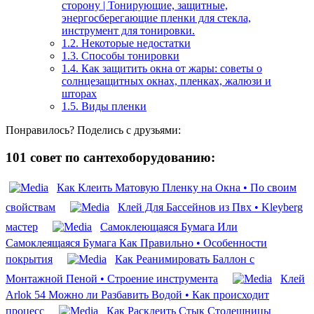
сторону | Тонирующие, защитные,
энергосберегающие пленки для стекла,
инструмент для тонировки.
1.2.
Некоторые недостатки
1.3.
Способы тонировки
1.4.
Как защитить окна от жары: советы о
солнцезащитных окнах, пленках, жалюзи и
шторах
1.5.
Виды пленки
Понравилось? Поделись с друзьями:
101 совет по сантехоборудованию:
Как Клеить Матовую Пленку на Окна • По своим
свойствам
Клей Для Бассейнов из Пвх • Kleyberg
мастер
Самоклеющаяся Бумага Или
Самоклеящаяся Бумага Как Правильно • Особенности
покрытия
Как Реанимировать Баллон с
Монтажной Пеной • Строение инструмента
Клей
Arlok 54 Можно ли Разбавить Водой • Как происходит
процесс
Как Расклеить Стык Столешницы