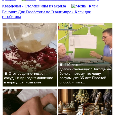
Кварцелан • Столешницы из акрила
Клей
Бонолит Для Газобетона во Владимире • Клей для
газобетона
🫀 110-летняя
долгожительница: "Никогда не
🫀 Этот рецепт очищает
болею, потому что чищу
сосуды и приводит давление
сосуды уже 35 лет. Простой
в норму. Записывайте...
способ - пить...