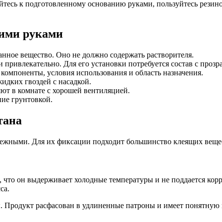
йтесь к подготовленному основанию руками, пользуйтесь резин
оими руками
нное вещество. Оно не должно содержать растворителя.
привлекательно. Для его установки потребуется состав с прозр
компоненты, условия использования и область назначения.
дких гвоздей с насадкой.
ют в комнате с хорошей вентиляцией.
ние грунтовкой.
тана
ежными. Для их фиксации подходит большинство клеящих веще
, что он выдерживает холодные температуры и не поддается корр
са.
. Продукт расфасован в удлиненные патроны и имеет понятную и