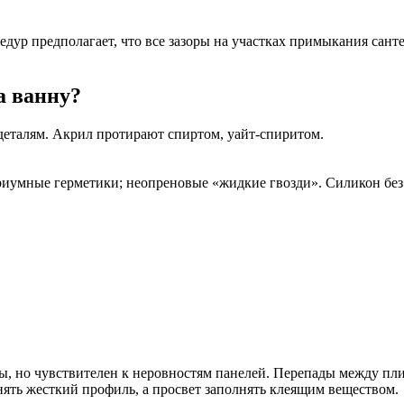
дур предполагает, что все зазоры на участках примыкания сант
а ванну?
деталям. Акрил протирают спиртом, уайт-спиритом.
умные герметики; неопреновые «жидкие гвозди». Силикон без д
 но чувствителен к неровностям панелей. Перепады между плит
ять жесткий профиль, а просвет заполнять клеящим веществом.