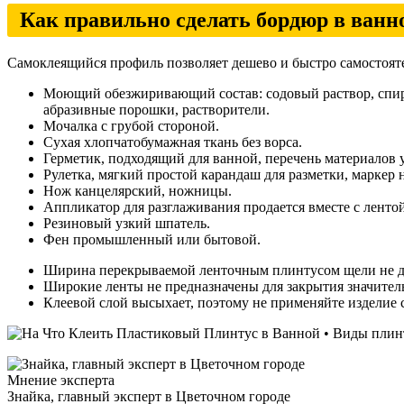
Как правильно сделать бордюр в ванн
Самоклеящийся профиль позволяет дешево и быстро самостояте
Моющий обезжиривающий состав: содовый раствор, спирт
абразивные порошки, растворители.
Мочалка с грубой стороной.
Сухая хлопчатобумажная ткань без ворса.
Герметик, подходящий для ванной, перечень материалов у
Рулетка, мягкий простой карандаш для разметки, маркер н
Нож канцелярский, ножницы.
Аппликатор для разглаживания продается вместе с лентой
Резиновый узкий шпатель.
Фен промышленный или бытовой.
Ширина перекрываемой ленточным плинтусом щели не до
Широкие ленты не предназначены для закрытия значитель
Клеевой слой высыхает, поэтому не применяйте изделие 
Мнение эксперта
Знайка, главный эксперт в Цветочном городе