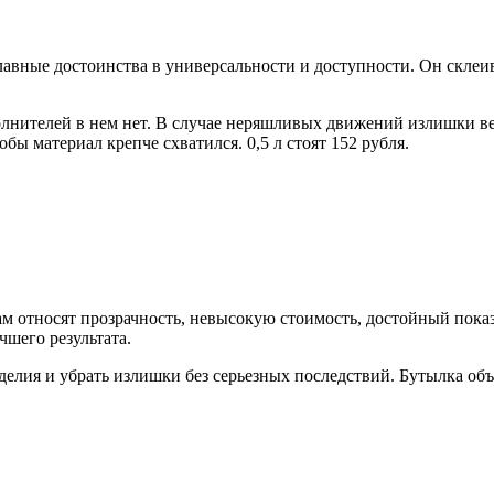
авные достоинства в универсальности и доступности. Он склеи
нителей в нем нет. В случае неряшливых движений излишки вещ
бы материал крепче схватился. 0,5 л стоят 152 рубля.
ам относят прозрачность, невысокую стоимость, достойный показ
шего результата.
лия и убрать излишки без серьезных последствий. Бутылка объе