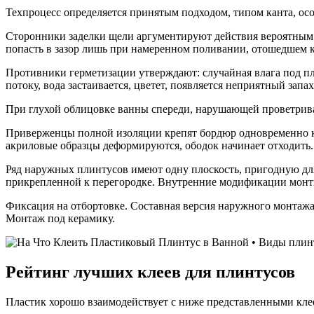
Техпроцесс определяется принятым подходом, типом канта, о
Сторонники заделки щели аргументируют действия вероятным 
попасть в зазор лишь при намеренном поливании, отошедшем к
Противники герметизации утверждают: случайная влага под п
потоку, вода застаивается, цветет, появляется неприятный запах
При глухой облицовке ванны спереди, нарушающей проветрива
Приверженцы полной изоляции крепят бордюр одновременно к б
акриловые образцы деформируются, ободок начинает отходить.
Ряд наружных плинтусов имеют одну плоскость, пригодную для
прикрепленной к перегородке. Внутренние модификации монтир
Фиксация на отбортовке. Составная версия наружного монтажа
Монтаж под керамику.
Рейтинг лучших клеев для плинтусов
Пластик хорошо взаимодействует с ниже представленными кле