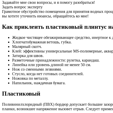
Задавайте мне свои вопросы, и я помогу разобраться!
Задать вопрос эксперту
Грамотное обустройство помещения для принятия водных проце
вы хотите уточнить нюансы, обращайтесь ко мне!
Как приклеить пластиковый плинтус н
Жидкое чистящее обезжиривающее средство, инертное к 
Хлопчатобумажная ветошь, губка.
Малярный скотч.
Клей: эффективны универсальные MS-полимерные, аквари
Затирка для швов.
Разметочные принадлежности: рулетка, карандаш.
Линейка или уровень длиной не менее 50 см.
Нож со сменными лезвиями.
Стусло, когда нет готовых соединителей.
Ножовка по металлу.
Напильник, наждачная бумага.
Пластиковый
Поливинилхлоридный (ПВХ) бордюр допускает большие зазоры,
планки, возникшее напряжение вызовет отрыв. Следует примен