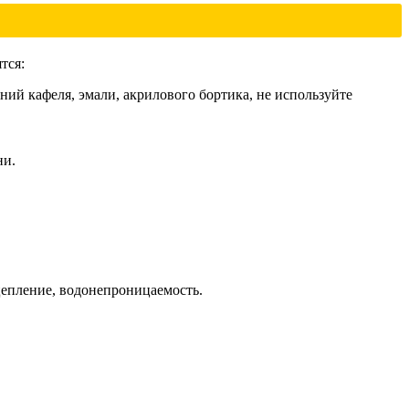
тся:
й кафеля, эмали, акрилового бортика, не используйте
ни.
цепление, водонепроницаемость.