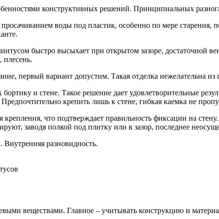
собенностями конструктивных решений. Принципиальных разногл
просачиванием воды под пластик, особенно по мере старения, 
анте.
линтусом быстро высыхает при открытом зазоре, достаточной в
, плесень.
ние, первый вариант допустим. Такая отделка нежелательна из
ортику и стене. Такое решение дает удовлетворительные резуль
 Предпочтительно крепить лишь к стене, гибкая каемка не пропу
 крепления, что подтверждает правильность фиксации на стену
уют, заводя полкой под плитку или в зазор, последнее неосущ
. Внутренняя разновидность.
евыми веществами. Главное – учитывать конструкцию и материа