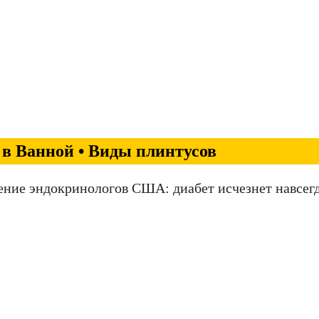
в Ванной • Виды плинтусов
ение эндокринологов США: диабет исчезнет навсегд