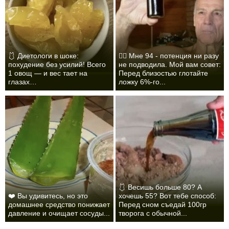
🩱 Диетологи в шоке:
❤️‍🔥 Мне 94 - потенция ни разу
похудение без усилий! Всего
не подводила. Мой вам совет:
1 овощ — и вес тает на
Перед близостью глотайте
глазах…
ложку 6%-го...
🩱 Весишь больше 80? А
❤️ Вы удивитесь, но это
хочешь 55? Вот тебе способ:
домашнее средство понижает
Перед сном съедай 100гр
давление и очищает сосуды...
творога с обычной...