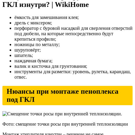
ГКЛ изнутри? | WikiHome
ёмкость для замешивания клея;
дрель с миксером;
перфоратор с буровой насадкой для сверления отверстий
под дюбели, на которые непосредственно будут
крепиться профили;
ножницы по металлу;
шуруповёрт;
шпатель;
наждачная бумага;
валик и кисточка для грунтования;
инструменты для разметки: уровень, рулетка, карандаш,
отвес.
Нюансы при монтаже пеноплекса
под ГКЛ
Фото: смещение точки росы при внутренней теплоизоляции
Монтаж утеплителя изнутри – решение не самое