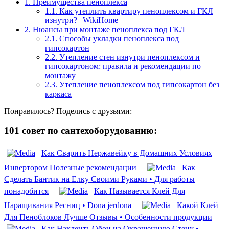
1.
Преимущества пеноплекса
1.1.
Как утеплить квартиру пеноплексом и ГКЛ
изнутри? | WikiHome
2.
Нюансы при монтаже пеноплекса под ГКЛ
2.1.
Способы укладки пеноплекса под
гипсокартон
2.2.
Утепление стен изнутри пеноплексом и
гипсокартоном: правила и рекомендации по
монтажу
2.3.
Утепление пеноплексом под гипсокартон без
каркаса
Понравилось? Поделись с друзьями:
101 совет по сантехоборудованию:
Как Сварить Нержавейку в Домашних Условиях
Инвертором Полезные рекомендации
Как
Сделать Бантик на Елку Своими Руками • Для работы
понадобится
Как Называется Клей Для
Наращивания Ресниц • Dona jerdona
Какой Клей
Для Пеноблоков Лучше Отзывы • Особенности продукции
Как Наклеить Обои на Окрашенную Стену •