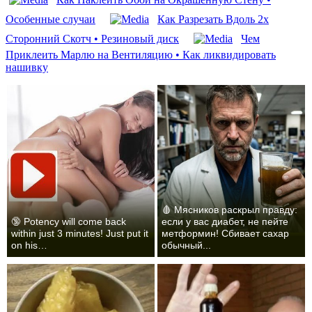
Особенные случаи
Как Разрезать Вдоль 2х
Сторонний Скотч • Резиновый диск
Чем
Приклеить Марлю на Вентиляцию • Как ликвидировать
нашивку
🩸 Мясников раскрыл правду:
🔞 Potency will come back
если у вас диабет, не пейте
within just 3 minutes! Just put it
метформин! Сбивает сахар
on his…
обычный...