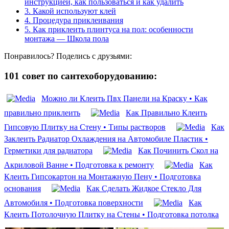
инструкцией, как пользоваться и как удалить
3.
Какой используют клей
4.
Процедура приклеивания
5.
Как приклеить плинтуса на пол: особенности
монтажа — Школа пола
Понравилось? Поделись с друзьями:
101 совет по сантехоборудованию:
Можно ли Клеить Пвх Панели на Краску • Как
правильно приклеить
Как Правильно Клеить
Гипсовую Плитку на Стену • Типы растворов
Как
Заклеить Радиатор Охлаждения на Автомобиле Пластик •
Герметики для радиатора
Как Починить Скол на
Акриловой Ванне • Подготовка к ремонту
Как
Клеить Гипсокартон на Монтажную Пену • Подготовка
основания
Как Сделать Жидкое Стекло Для
Автомобиля • Подготовка поверхности
Как
Клеить Потолочную Плитку на Стены • Подготовка потолка