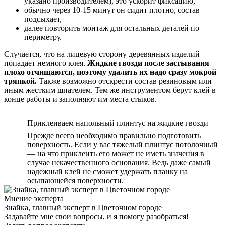
указано производителем), это ускорит фиксацию,
обычно через 10-15 минут он сидит плотно, состав
подсыхает,
далее повторить монтаж для остальных деталей по
периметру.
Случается, что на лицевую сторону деревянных изделий
попадает немного клея.
Жидкие гвозди после застывания
плохо отчищаются, поэтому удалить их надо сразу мокрой
тряпкой.
Также возможно отскрести состав резиновым или
иным жестким шпателем. Тем же инструментом берут клей в
конце работы и заполняют им места стыков.
Приклеиваем напольный плинтус на жидкие гвозди
Прежде всего необходимо правильно подготовить
поверхность. Если у вас тяжелый плинтус потолочный
— на что приклеить его может не иметь значения в
случае некачественного основания. Ведь даже самый
надежный клей не сможет удержать планку на
осыпающейся поверхности.
Мнение эксперта
Знайка, главный эксперт в Цветочном городе
Задавайте мне свои вопросы, и я помогу разобраться!