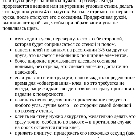
Плинтусы режут на полосы нужного размера. Когда
прорезаются внешние или внутренние угловые стыки, делать
это надо под углом 45 градусов. Вначале отрезают от первого
куска, после стыкуют его с соседним. Придерживая рукой,
выпиливают край так, чтобы при образовании угла не
появлялась щель.
взять один кусок, перевернуть его к себе стороной,
которая будет соприкасаться со стеной и полом,
нанести клей по каплям на расстоянии 3-5 см друг от
друга, это касается небольших по ширине элементов,
более широкие промазывают клеевым составом
волнами, без отрыва, это сделает адгезию достаточно
надежной,
если указано в инструкции, надо выждать определенное
время для «обветривания» клея, но это требуется не
всегда, чаще жидкие гвозди позволяют сразу прислонять
изделие к поверхности,
начинать непосредственное приклеивание следует от
любого угла, лучше всего – со стороны самой большой
по размеру стены,
клеить на стену нужно аккуратно, желательно делать это
сразу точно, особенно по высоте – в противном случае
на обоях останутся пятна клея,
прижать плинтус, придержать его несколько секунд (как