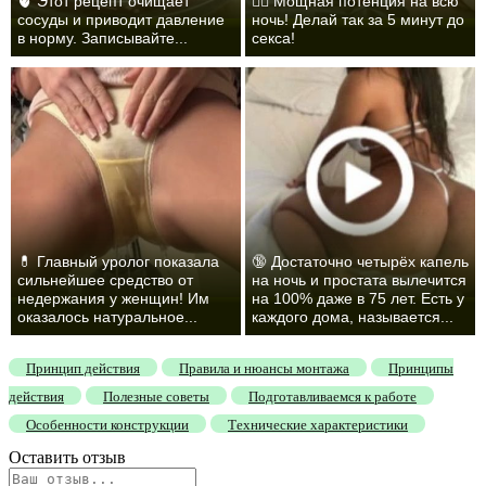
🫀 Этот рецепт очищает
❤️‍🔥 Мощная потенция на всю
сосуды и приводит давление
ночь! Делай так за 5 минут до
в норму. Записывайте...
секса!
💊 Главный уролог показала
🔞 Достаточно четырёх капель
сильнейшее средство от
на ночь и простата вылечится
недержания у женщин! Им
на 100% даже в 75 лет. Есть у
оказалось натуральное...
каждого дома, называется...
Принцип действия
Правила и нюансы монтажа
Принципы
действия
Полезные советы
Подготавливаемся к работе
Особенности конструкции
Технические характеристики
Оставить отзыв