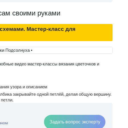
сам своими руками
 схемами. Мастер-класс для
робные видео мастер-классы вязания цветочков и
ания узора и описанием
толбика закрывайте одной петлёй, делая общую вершину.
 петли.
Задать вопрос эксперту
чном