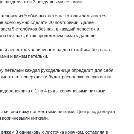
рые разделяются 3 воздушными петлями.
цепочку из 9 обычных петель, которая замыкается
ев всего нужно сделать 20 повторений. Далее
ваем 9 столбиков без нак. в каждый лепесток в
ов без нак., и так продолжаем вязать дальше.
ждый лепесток увеличиваем на два столбика без нак. в
ами и вяжем петельки.
ну петельки каждая рукодельница определит для себя
 высоте от поверхности будет расположена прихватка.
подсолнечника с 1 по 4 ряды коричневыми нитками
естки, они вяжутся желтыми нитками. Центр подсолнуха
 коричневыми нитками.
 вяжем 3 одинаковых листочка крючком, оставляя в