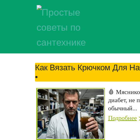
Как Вязать Крючком Для Н
•
🩸 Мясников
диабет, не 
обычный...
Подробнее