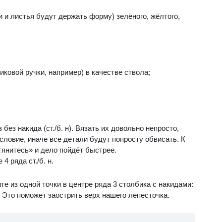
и и листья будут держать форму) зелёного, жёлтого,
ковой ручки, например) в качестве ствола;
без накида (ст./б. н). Вязать их довольно непросто,
словие, иначе все детали будут попросту обвисать. К
тянитесь» и дело пойдёт быстрее.
4 ряда ст./б. н.
е из одной точки в центре ряда 3 столбика с накидами:
м. Это поможет заострить верх нашего лепесточка.