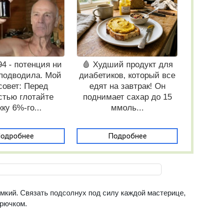
 94 - потенция ни
🩸 Худший продукт для
 подводила. Мой
диабетиков, который все
совет: Перед
едят на завтрак! Он
стью глотайте
поднимает сахар до 15
ку 6%-го...
ммоль...
одробнее
Подробнее
ёмкий. Связать подсолнух под силу каждой мастерице,
крючком.