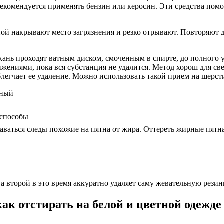
екомендуется применять бензин или керосин. Эти средства помог
ой накрывают место загрязнения и резко отрывают. Повторяют д
кань проходят ватным диском, смоченным в спирте, до полного у
жениями, пока вся субстанция не удалится. Метод хорош для св
легчает ее удаление. Можно использовать такой прием на шерст
 способы
аваться следы похожие на пятна от жира. Оттереть жирные пятна
а второй в это время аккуратно удаляет саму жевательную резин
ак отстирать на белой и цветной одежде