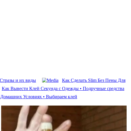
Стразы и их виды
Как Сделать Slim Без Пены Для
Как Вывести Клей Секунда с Одежды • Подручные средства
 Домашних Условиях • Выбираем клей