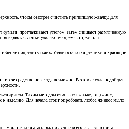
верхность, чтобы быстрее счистить прилипшую жвачку. Для
ст бумаги, проглаживают утюгом, затем счищают размягченную
повторяют. Остатки удаляют во время стирки или
 чтобы не повредить ткань. Удалить остатки резинки и красящие
ь такое средство не всегда возможно. В этом случае подойдут
верхности.
айт-спиритом. Таким методом отмывают жвачку от джинс,
е к изделию. Для начала стоит опробовать любое жидкое мыло
нным или жидким мылом, но лучше всего с загрязнением