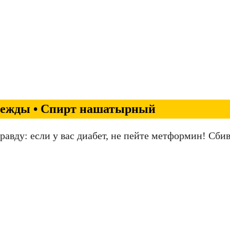
дежды • Спирт нашатырный
авду: если у вас диабет, не пейте метформин! Сби