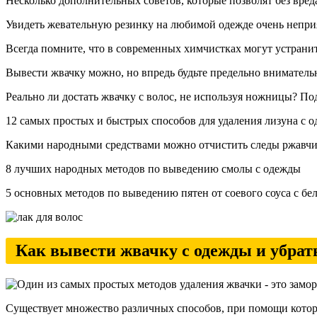
Несколько дополнительных советов, которые позволят без вреда
Увидеть жевательную резинку на любимой одежде очень неприя
Всегда помните, что в современных химчистках могут устранит
Вывести жвачку можно, но впредь будьте предельно внимательн
Реально ли достать жвачку с волос, не используя ножницы? По
12 самых простых и быстрых способов для удаления лизуна с 
Какими народными средствами можно отчистить следы ржавчи
8 лучших народных методов по выведению смолы с одежды
5 основных методов по выведению пятен от соевого соуса с бе
Как вывести жвачку с одежды и убрать
Существует множество различных способов, при помощи которы