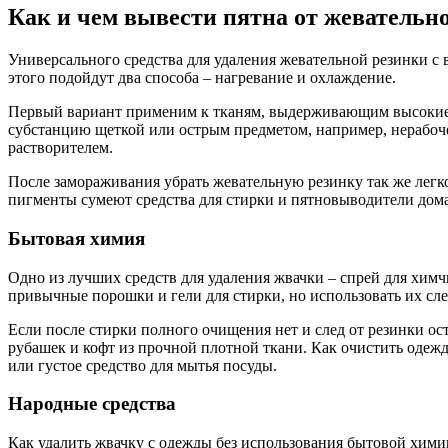
Как и чем вывести пятна от жевательн
Универсального средства для удаления жевательной резинки с
этого подойдут два способа – нагревание и охлаждение.
Первый вариант применим к тканям, выдерживающим высокие т
субстанцию щеткой или острым предметом, например, нерабоче
растворителем.
После замораживания убрать жевательную резинку так же легко,
пигменты сумеют средства для стирки и пятновыводители дом
Бытовая химия
Одно из лучших средств для удаления жвачки – спрей для химч
привычные порошки и гели для стирки, но использовать их сле
Если после стирки полного очищения нет и след от резинки о
рубашек и кофт из прочной плотной ткани. Как очистить одеж
или густое средство для мытья посуды.
Народные средства
Как удалить жвачку с одежды без использования бытовой хим