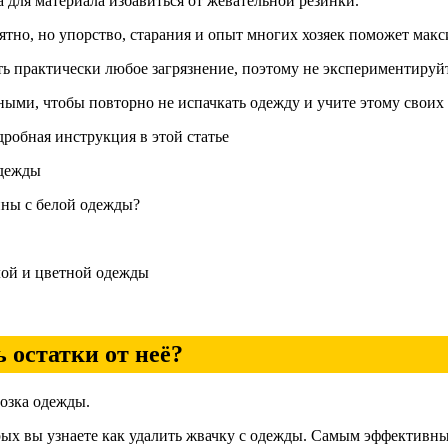
 для материала избавиться от жевательной резинки.
тно, но упорство, старания и опыт многих хозяек поможет макс
ь практически любое загрязнение, поэтому не экспериментируйт
ыми, чтобы повторно не испачкать одежду и учите этому своих 
дробная инструкция в этой статье
одежды
ны с белой одежды?
лой и цветной одежды
 остатки от неё?
х вы узнаете как удалить жвачку с одежды. Самым эффективным