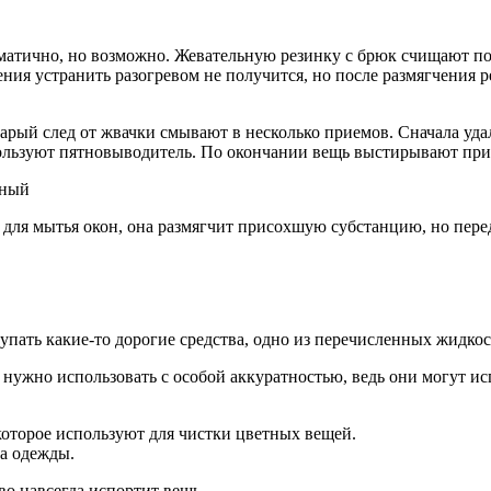
ематично, но возможно. Жевательную резинку с брюк счищают пос
ения устранить разогревом не получится, но после размягчения
Старый след от жвачки смывают в несколько приемов. Сначала у
пользуют пятновыводитель. По окончании вещь выстирывают пр
 для мытья окон, она размягчит присохшую субстанцию, но пере
упать какие-то дорогие средства, одно из перечисленных жидкос
ужно использовать с особой аккуратностью, ведь они могут испо
 которое используют для чистки цветных вещей.
та одежды.
о навсегда испортит вещь.