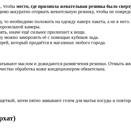
к, чтобы
место, где прилипла жевательная резинка было сверх
димо аккуратно оторвать жевательную резинку, чтобы не повреди
у, то необходимо положить на одежду наверх пакета, а не в него.
 морозильной камеры.
аять, иначе ещё сильнее прилипнет к вещи.
ну можно заморозить её с помощью кубиков льда.
рей, который продаётся в магазинах любого города.
батывают маслом и дожидаются размягчения резинки. Отмыть жва
чистки обработка кожи кондиционером обязательна.
щеткой, затем пятно замывают гелем для мытья посуды и повтор
рхат)