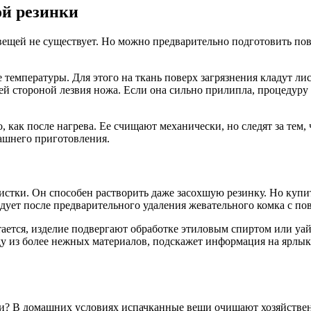
ой резинки
 вещей не существует. Но можно предварительно подготовить по
емпературы. Для этого на ткань поверх загрязнения кладут ли
й стороной лезвия ножа. Если она сильно прилипла, процедуру 
 как после нагрева. Ее счищают механически, но следят за тем,
ашнего приготовления.
истки. Он способен растворить даже засохшую резинку. Но купит
дует после предварительного удаления жевательного комка с по
стается, изделие подвергают обработке этиловым спиртом или у
ду из более нежных материалов, подскажет информация на ярлык
ии? В домашних условиях испачканные вещи очищают хозяйстве