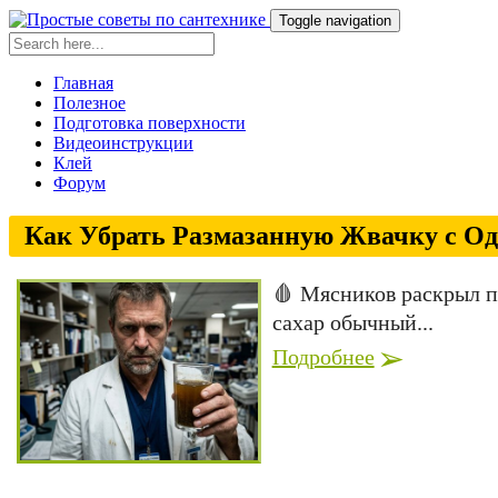
Toggle navigation
Главная
Полезное
Подготовка поверхности
Видеоинструкции
Клей
Форум
Как Убрать Размазанную Жвачку с О
🩸 Мясников раскрыл пр
сахар обычный...
Подробнее