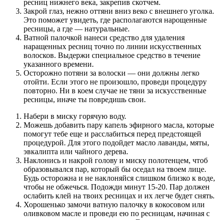
ресниц нижнего века, закрепив скотчем.
Закрой глаз, нежно оттяни вниз веко с внешнего уголка.
Это поможет увидеть, где располагаются нарощенные
ресницы, а где — натуральные.
Ватной палочкой нанеси средство для удаления
наращенных ресниц точно по линии искусственных
волосков. Выдержи специальное средство в течение
указанного времени.
Осторожно потяни за волоски — они должны легко
отойти. Если этого не произошло, проведи процедуру
повторно. Ни в коем случае не тяни за искусственные
ресницы, иначе ты повредишь свои.
Набери в миску горячую воду.
Можешь добавить пару капель эфирного масла, которые
помогут тебе еще и расслабиться перед предстоящей
процедурой. Для этого подойдет масло лаванды, мяты,
эвкалипта или чайного дерева.
Наклонись и накрой голову и миску полотенцем, чтоб
образовывался пар, который бы оседал на твоем лице.
Будь осторожна и не наклоняйся слишком близко к воде,
чтобы не обжечься. Подожди минут 15-20. Пар должен
ослабить клей на твоих ресницах и их легче будет снять.
Хорошенько замочи ватную палочку в кокосовом или
оливковом масле и проведи ею по ресницам, начиная с