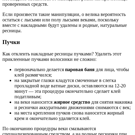
проверенных средств.
Если произвести такие манипуляции, о велика вероятность
остаться с лысыми или полу лысыми веками, поскольку
вместе с накладными будут удалены и родные, натуральные
ресницы.
Пучки
Как отклеить накладные ресницы пучками? Удалить этот
приклеенные пучками волосинки не сложно:
первоначально делается
паровая баня
для лица, чтобы
клей размягчился;
на закрытые глазки кладутся смоченные в слегка
прохладной воде ватные диски, оставляются на 12-20
минут — эта процедура окончательно сделает клей
податливым;
на веки наносится
жирное средство
для снятия макияжа
и реснички аккуратными движениями снимаются с век;
на места крепления пучков снова наносится жирный
крем и окончательно удаляется клей.
По окончанию процедуры веки смазываются
специализированным средством, а на родные реснички при