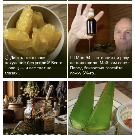
🩱 Диетологи в шоке:
❤️‍🔥 Мне 94 - потенция ни разу
похудение без усилий! Всего
не подводила. Мой вам совет:
1 овощ — и вес тает на
Перед близостью глотайте
глазах…
ложку 6%-го...
🩸 Сенсационное заявление