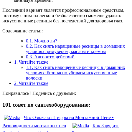
минимум времени.
Последний вариант является профессиональным средством,
поэтому с ним ты легко и безболезненно сможешь удалить
искусственные ресницы без последствий для здоровья глаз.
Содержание статьи:
0.1.
Можно ли?
0.2.
Как снять наращенные ресницы в домашних
условиях: ремувером, маслом и кремом
0.3.
Алгоритм действий
1.
Читайте также
1.1.
Как снять нарощенные ресницы в домашних
условиях: безопасно убираем искусственные
волоски |
2.
Читайте также
Понравилось? Поделись с друзьями:
101 совет по сантехоборудованию:
Что Означают Цифры на Монтажной Пене •
Разновидности монтажных пен
Как Зарядить