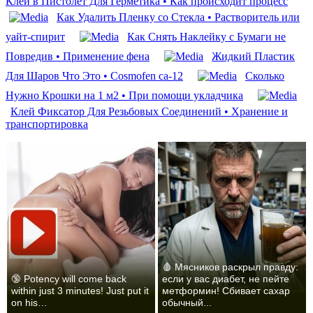
Клей в Пистолет Для Герметика • Как происходит процесс
Как Удалить Пленку со Стекла • Растворитель или
уайт-спирит
Как Снять Наклейку с Бумаги не
Повредив • Применение фена
Жидкий Пластик
Для Шаров Что Это • Cosmofen ca-12
Сколько
Нужно Крошки на 1 м2 • При помощи укладчика
Клей Фиксатор Для Резьбовых Соединений • Хранение и
транспортировка
🩸 Мясников раскрыл правду:
🔞 Potency will come back
если у вас диабет, не пейте
within just 3 minutes! Just put it
метформин! Сбивает сахар
on his…
обычный...