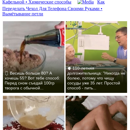
Кафельной • Химические способы
Как
Переделать Чехол Для Телефона Своими Руками •
Вымётывание петли
🫀 110-летняя
🩱 Весишь больше 80? А
долгожительница: "Никогда не
хочешь 55? Вот тебе способ:
болею, потому что чищу
Перед сном съедай 100гр
сосуды уже 35 лет. Простой
творога с обычной...
способ - пить...