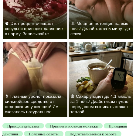
🫀 Этот рецепт очищает
❤️‍🔥 Мощная потенция на всю
сосуды и приводит давление
ночь! Делай так за 5 минут до
в норму. Записывайте...
секса!
💊 Главный уролог показала
🩸 Сахар упадет до 4.1 ммоль
сильнейшее средство от
за 1 ночь! Диабетикам нужно
недержания у женщин! Им
перед сном выпивать стакан
оказалось натуральное...
теплой...
Принцип действия
Правила и нюансы монтажа
Принципы
действия
Полезные советы
Подготавливаемся к работе