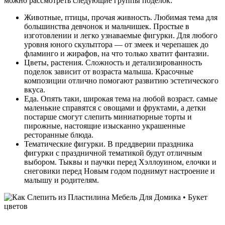
можно рассмотреть следующие группы поделок:
Животные, птицы, прочая живность. Любимая тема для
большинства девчонок и мальчишек. Простые в
изготовлении и легко узнаваемые фигурки. Для любого
уровня юного скульптора — от змеек и черепашек до
фламинго и жирафов, на что только хватит фантазии.
Цветы, растения. Сложность и детализированность
поделок зависит от возраста малыша. Красочные
композиции отлично помогают развитию эстетического
вкуса.
Еда. Опять таки, широкая тема на любой возраст. самые
маленькие справятся с овощами и фруктами, а детки
постарше смогут слепить миниатюрные торты и
пирожные, настоящие изысканно украшенные
ресторанные блюда.
Тематические фигурки. В преддверии праздника
фигурки с праздничной тематикой будут отличным
выбором. Тыквы и паучки перед Хэллоуином, елочки и
снеговики перед Новым годом поднимут настроение и
малышу и родителям.