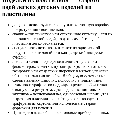
идей легких детских изделий из
пластилина
дощечки используйте клеенку или картонную коробку,
покрытую пищевой пленкой;
скалки – пластиковую или стеклянную бутылку. Если их
наполнить теплой водой, то даже самый твердый
пластилин легко раскатается;
специального ножа возьмите нож из одноразовой
посуды – пластиковый или канцелярский для резки
бумаги;
стеков отлично подходят колпачки от ручек или
фломастеров, монетки, пуговицы, крышечки от колы,
газировки или от детских пюрешек в мягкой упаковке,
обычная школьная линейка. В общем, все, чем легко
сделать выемку, дырочку, полосочку в пластилине;
штампов и трафаретов подойдут кружева, обои и ткани
с выпуклым рисунком. Для выдавливания тонких
жгутиков – чеснокодавилка, одноразовый шприц. Для
вырезания пластилиновых фигурок легко сделать
трафареты из картона или использовать старые
формочки для печенья.
Пригодятся даже обычные столовые приборы – вилка,