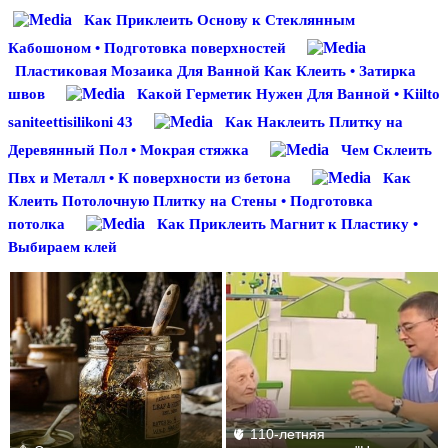
Как Приклеить Основу к Стеклянным
Кабошоном • Подготовка поверхностей
Пластиковая Мозаика Для Ванной Как Клеить • Затирка
швов
Какой Герметик Нужен Для Ванной • Kiilto
saniteettisilikoni 43
Как Наклеить Плитку на
Деревянный Пол • Мокрая стяжка
Чем Склеить
Пвх и Металл • К поверхности из бетона
Как
Клеить Потолочную Плитку на Стены • Подготовка
потолка
Как Приклеить Магнит к Пластику •
Выбираем клей
🫀 110-летняя