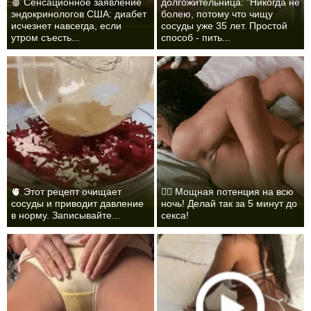
🩸 Сенсационное заявление
долгожительница: "Никогда не
эндокринологов США: диабет
болею, потому что чищу
исчезнет навсегда, если
сосуды уже 35 лет. Простой
утром съесть...
способ - пить...
🫀 Этот рецепт очищает
❤️‍🔥 Мощная потенция на всю
сосуды и приводит давление
ночь! Делай так за 5 минут до
в норму. Записывайте...
секса!