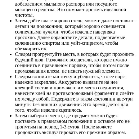
добавлением мыльного раствора или посудного
моющего средства. Это поможет достичь идеальной
чистоты.
Затем дайте влаге хорошо стечь, можете даже поставить
детали на подоконник, который хорошо освещается
солнечными лучами, чтобы изделие наверняка
просохло. Далее обработайте детали, подвергаемые
склеиванию спиртом или уайт-спиритом, чтобы
обезжирить их.
Следом прогрунтуйте места, в которых будет проходить
будущий шов. Разложите все детали, которые нужно
соединить в правильном порядке, чтобы потом после
промазывания клеем, не искать нужный элемент.
Следом возьмите кисточку и убедитесь, что ее ворс
надежно закреплен. Аккуратно выдавите на нее
клеящий состав и промажьте им место соединения,
нанесите клей на противоположный фрагмент и слейте
их между собой. Подержите в таком состоянии две-три
минуты без лишних движений. Это время дается для
того, чтобы изделие сцепилось.
Затем выберите место, где предмет можно будет
поставить в правильном положении и оставьте его не
тронутым на период 1-3 суток. После можете
продолжить эксплуатировать его прежним образом.