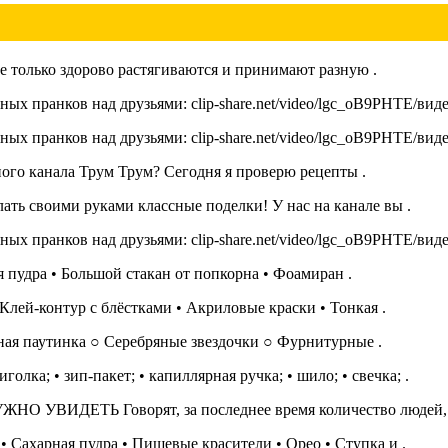
е только здорово растягиваются и принимают разную .
х пранков над друзьями: clip-share.net/video/lgc_oB9PHTE/видео
х пранков над друзьями: clip-share.net/video/lgc_oB9PHTE/видео
ного канала Трум Трум? Сегодня я проверю рецепты .
ать своими руками классные поделки! У нас на канале вы .
х пранков над друзьями: clip-share.net/video/lgc_oB9PHTE/видео
 пудра • Большой стакан от попкорна • Фоамиран .
лей-контур с блёстками • Акриловые краски • Тонкая .
ная паутинка ○ Серебряные звездочки ○ Фурнитурные .
олка; • зип-пакет; • капиллярная ручка; • шило; • свечка; .
ДЕТЬ Говорят, за последнее время количество людей, 
 Сахарная пудра • Пищевые красители • Орео • Ступка и .