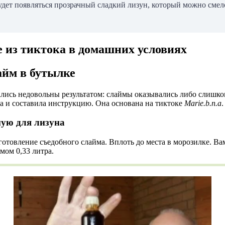
будет появляться прозрачный сладкий лизун, который можно смел
е из тиктока в домашних условиях
айм в бутылке
ались недовольны результатом: слаймы оказывались либо слишк
а и составила инструкцию. Она основана на тиктоке
Marie.b.n.a
.
мую для лизуна
готовление съедобного слайма. Вплоть до места в морозилке. Ва
мом 0,33 литра.