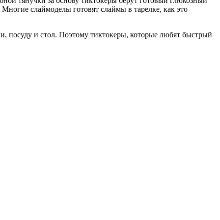
добной тянучки за основу тиктокеры берут готовый глюкозный
Многие слаймоделы готовят слаймы в тарелке, как это
и, посуду и стол. Поэтому тиктокеры, которые любят быстрый