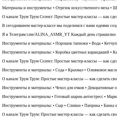
Материалы и инструменты: • Отрезок искусственного меха • Ш
О канале Трум Трум Селект: Простые мастер-классы — как сдел
В сегодняшнем мастер-классе мы поделимся с вами идеями созд
Я в Телеграм t.me/ALINA_ASMR_YT Каждый день страшилки и 
Инструменты и материалы: • Порошок тапиоки • Вода • Кетчуп
Инструменты и материалы: • Коробка цветных карандашей • Ка
О канале Трум Трум Селект: Простые мастер-классы — как сдел
Инструменты и материалы: • Сода • Крахмал • Оливковое масло
О канале Трум Трум: Простые мастер-классы — как сделать сво
Инструменты и материалы: • Чехол для очков • Декоративные оч
Инструменты и материалы • Готовый шарик-антистресс • Марке
Инструменты и материалы: • Сыр • Сливки • Паприка • Банка о
О канале Трум Трум: Простые мастер-классы — как сделать сво