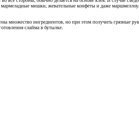
во все стороны, обычно делается на основе клея. В случае съе
ь мармеладные мишки, жевательные конфеты и даже маршмеллоу. 
уны множество ингредиентов, но при этом получить грязные рук
готовления слайма в бутылке.