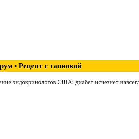
ум • Рецепт с тапиокой
ение эндокринологов США: диабет исчезнет навсегд