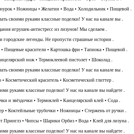
нурок • Ножницы • Желатин • Вода • Холодильник • Пищевой .
ать своими руками классные поделки! У нас на канале вы .
ания игрушек-антистресс из лизунов! Мы сделаем .
городские легенды. Не пропусти страшные истории .
 • Пищевые красители • Картошка фри • Тапиока • Пищевой .
нцелярский нож • Термоклеевой пистолет • Шоколад .
ать своими руками классные поделки! У нас на канале вы .
 • Косметический краситель • Косметический глиттер .
ими руками классные поделки! У нас на канале вы найдете .
ки и звёздочки • Термоклей • Канцелярский клей • Сода .
р • Коктейльные трубочки • Ножницы • Стержень от ручки .
т Принглз • Чипсы • Шарики Орбиз • Вода • Клей для лизуна .
ими руками классные поделки! У нас на канале вы найдете .