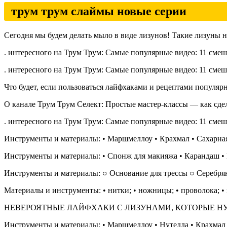
трум трум слаймы новые серии
Сегодня мы будем делать мыло в виде лизунов! Такие лизуны н
. интересного на Трум Трум: Самые популярные видео: 11 смешны
. интересного на Трум Трум: Самые популярные видео: 11 смешны
Что будет, если пользоваться лайфхаками и рецептами популяр
О канале Трум Трум Селект: Простые мастер-классы — как сдел
. интересного на Трум Трум: Самые популярные видео: 11 смешны
Инструменты и материалы: • Маршмеллоу • Крахмал • Сахарная
Инструменты и материалы: • Спонж для макияжа • Карандаш • К
Инструменты и материалы: ○ Основание для трессы ○ Серебря
Материалы и инструменты: • нитки; • ножницы; • проволока; • иг
НЕВЕРОЯТНЫЕ ЛАЙФХАКИ С ЛИЗУНАМИ, КОТОРЫЕ НУЖНО УВИ
Инструменты и материалы: • Маршмеллоу • Нутелла • Крахмал •