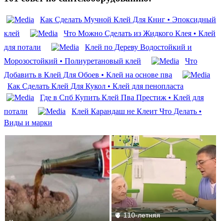
Как Сделать Мучной Клей Для Книг • Эпоксидный
клей
Что Можно Сделать из Жидкого Клея • Клей
для потали
Клей по Дереву Водостойкий и
Морозостойкий • Полиуретановый клей
Что
Добавить в Клей Для Обоев • Клей на основе пва
Как Сделать Клей Для Кукол • Клей для пенопласта
Где в Спб Купить Клей Пва Престиж • Клей для
потали
Клей Карандаш не Клеит Что Делать •
Виды и марки
🫀 110-летняя