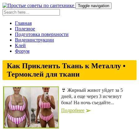
Toggle navigation
Главная
Полезное
Подготовка поверхности
Видеоинструкции
Клей
Форум
Как Приклеить Ткань к Металлу •
Термоклей для ткани
👙 Жирный живот уйдет за 5
дней, а еще через 3 исчезнут
бока! На ночь съедайте...
Подробнее