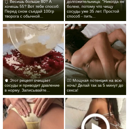
🩱 Весишь больше 80? А
долгожительница: "Никогда не
хочешь 55? Вот тебе способ:
болею, потому что чищу
Перед сном съедай 100гр
сосуды уже 35 лет. Простой
творога с обычной...
способ - пить...
🫀 Этот рецепт очищает
❤️‍🔥 Мощная потенция на всю
сосуды и приводит давление
ночь! Делай так за 5 минут до
в норму. Записывайте...
секса!