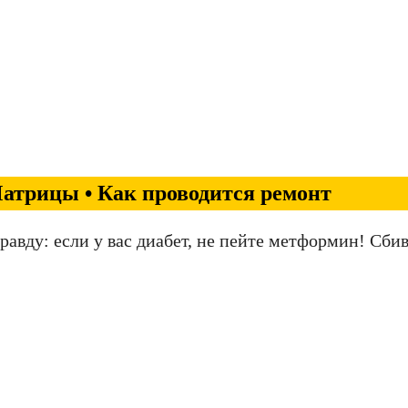
атрицы • Как проводится ремонт
авду: если у вас диабет, не пейте метформин! Сби