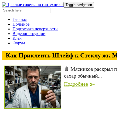
Toggle navigation
Главная
Полезное
Подготовка поверхности
Видеоинструкции
Клей
Форум
Как Приклеить Шлейф к Стеклу жк М
🩸 Мясников раскрыл пр
сахар обычный...
Подробнее