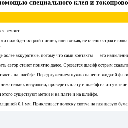
 помощью специального клея и токопров
ого подойдет острый пинцет, или тонкая, не очень острая иголка
.
еще более аккуратные, потому что сами контакты — это напылен
лать автор станет понятно далее. Срезается шлейф острым скальп
контакты на шлейфе. Перед лужением нужно нанести жидкий флюс
 внимательно, визуально, проверить плату и шлейф на отсутстви
 этого существуют метки и на плате и на шлейфе.
олщиной 0,1 мм. Приклеивает полоску скотча на глянцевую бумаг