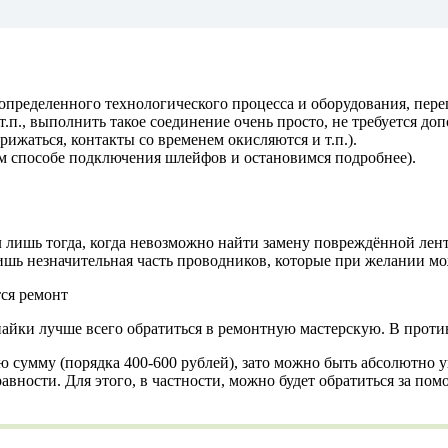
определенного технологического процесса и оборудования, пере
.п., выполнить такое соединение очень просто, не требуется д
ижаться, контакты со временем окисляются и т.п.).
ом способе подключения шлейфов и остановимся подробнее).
 лишь тогда, когда невозможно найти замену повреждённой лен
 лишь незначительная часть проводников, которые при желании 
пайки лучше всего обратиться в ремонтную мастерскую. В прот
ую сумму (порядка 400-600 рублей), зато можно быть абсолютно у
авности. Для этого, в частности, можно будет обратиться за п