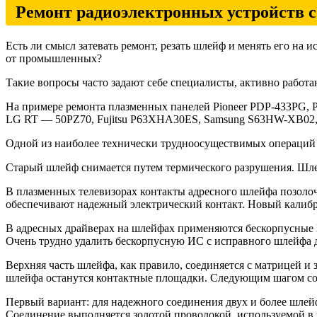
Ремонт радиоэлектронных устройств 
Есть ли смысл затевать ремонт, резать шлейф и менять его на 
от промышленных?
Такие вопросы часто задают себе специалисты, активно работа
На примере ремонта плазменных панелей Pioneer PDP-433PG
LG RT — 50PZ70, Fujitsu P63XHA30ES, Samsung S63HW-XB02
Одной из наиболее технически трудноосуществимых операций 
Старый шлейф снимается путем термического разрушения. Шле
В плазменных телевизорах контакты адресного шлейфа позоло­
обеспечива­ют надежный электрический контакт. Новый калибру
В адресных драйверах на шлейфах применяются бескорпусные 
Очень трудно удалить бескорпусную ИС с исправного шлейфа д
Верхняя часть шлейфа, как правило, соединяется с матрицей и
шлейфа останутся контактные площадки. Следующим шагом со
Первый вариант: для надежного соединения двух и более шле
Соедине­ние выполняется золотой проволокой, используемой в