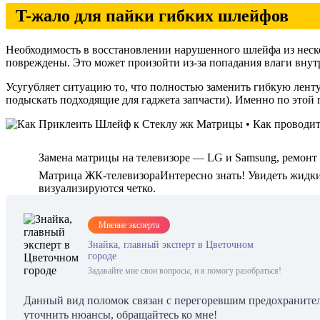
T-жало для пайки гибких шлейфов
Необходимость в восстановлении нарушенного шлейфа из неско
повреждены. Это может произойти из-за попадания влаги вну
Усугубляет ситуацию то, что полностью заменить гибкую ленту
подыскать подходящие для гаджета запчасти). Именно по этой 
Замена матрицы на телевизоре — LG и Samsung, ремонт 
Матрица ЖК-телевизораИнтересно знать! Увидеть жидки
визуализируются четко.
Мнение эксперта
Знайка, главный эксперт в Цветочном
городе
Задавайте мне свои вопросы, и я помогу разобраться!
Данный вид поломок связан с перегоревшим предохранител
уточнить нюансы, обращайтесь ко мне!