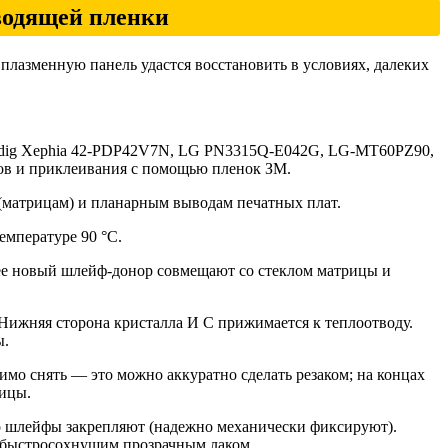
водящей пленки
о плазменную панель удастся восстановить в условиях, далеких
ndig Xephia 42-PDP42V7N, LG PN3315Q-E042G, LG-MT60PZ90,
в и приклеивания с помощью пленок ЗМ.
мат­рицам) и планарным выводам печатных плат.
емпературе 90 °С.
лее новый шлейф-донор совмещают со стеклом матрицы и
ижняя сторона кристалла И С прижимается к теплоотводу.
ы.
имо снять — это можно аккуратно сделать резаком; на концах
ицы.
о шлейфы закрепляют (надежно механически фиксируют).
 быстросохну­щим прозрачным лаком.