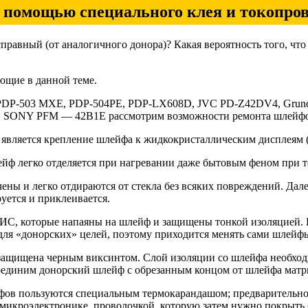
с помощью специального клея и токопро
исправный (от аналогичного донора)? Какая вероятность того, чт
ю­щие в данной теме.
, PDP-503 МХЕ, PDP-504PE, PDP-LX608D, JVC PD-Z42DV4, Gru
, SONY PFM — 42B1E рассмотрим возможности ремонта шлейфо
яв­ляется крепление шлейфа к жидкокристаллическим дисплеям (
йф легко отделяется при нагревании даже бытовым феном при т
чены и легко отдираются от стекла без всяких повреждений. Да
ется и при­клеивается.
ИС, которые напаяны на шлейф и защищены тонкой изоляцией. Н
ля «до­норских» целей, поэтому приходится менять сами шлейф
 за­щищена черным виксинтом. Слой изоляции со шлейфа необход
единим до­норский шлейф с обрезанным концом от шлейфа матр
й­фов пользуются специальным термокарандашом; предварительн
 микроэлект­ронике, проволочкой, которую затем нужно покрыть