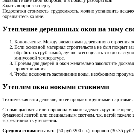
Задавайте мне свои вопросы, и я помогу разобраться!
Задать вопрос эксперту
Недостатки стоимость, трудоемкость, можно установить некаче
обращайтесь ко мне!
Утепление деревянных окон на зиму св
Конопаченье. Между элементами деревянного строения ос
Если основной материал строительства не был покрыт за
обработать сруб зимой, лучше всего делать это до наст
минусовой температуре.
Проемы для дверей и окон желательно заколотить доска
проветривания.
Чтобы исключить застаивание воды, необходимо продумат
Утеплем окна новыми ставнями
Техническая вата дешевле, но ее продают крупными партиями.
С помощью ваты или поролона можно заделать крупные щели, н
бумажной лентой или специальным скотчем, т.к. ватой тяжело 
эффективность утепления.
Средняя стоимость
: вата (50 руб./200 гр.), поролон (30-35 руб.