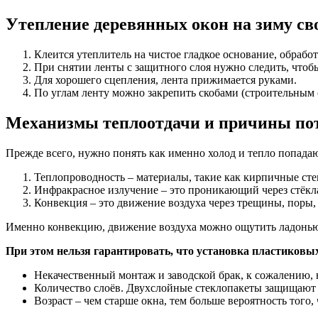
Утепление деревянных окон на зиму с
Клеится утеплитель на чистое гладкое основание, обрабо
При снятии ленты с защитного слоя нужно следить, чтобы
Для хорошего сцепления, лента прижимается руками.
По углам ленту можно закрепить скобами (строительным
Механизмы теплоотдачи и причины пот
Прежде всего, нужно понять как именно холод и тепло попада
Теплопроводность – материалы, такие как кирпичные стен
Инфракрасное излучение – это проникающий через стёкл
Конвекция – это движение воздуха через трещины, поры,
Именно конвекцию, движение воздуха можно ощутить ладонью,
При этом нельзя гарантировать, что установка пластиковых
Некачественный монтаж и заводской брак, к сожалению,
Количество слоёв. Двухслойные стеклопакеты защищают д
Возраст – чем старше окна, тем больше вероятность того,