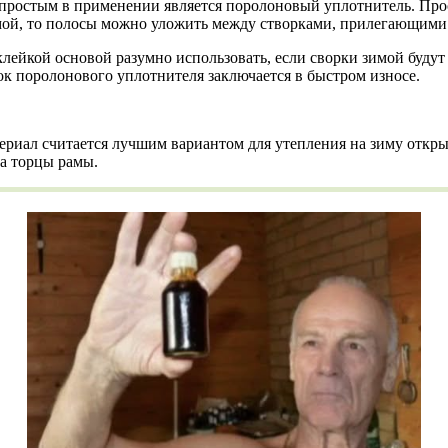
простым в применении является поролоновый уплотнитель. Прос
имой, то полосы можно уложить между створками, прилегающими 
ейкой основой разумно использовать, если сворки зимой будут
ок поролонового уплотнителя заключается в быстром износе.
риал считается лучшим вариантом для утепления на зиму открыв
на торцы рамы.