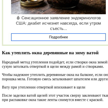
🩸 Сенсационное заявление эндокринологов
США: диабет исчезнет навсегда, если утром
съесть...
Подробнее
Как утеплить окна деревянные на зиму ватой
Народный метод утепления подойдет, если створки окна зимой 
сухую затолкать отверткой в щели между рамой и створками.
Чтобы надежнее утеплить деревянные окна на балконе, если они
порошка мела. Готовую смесь заталкивают шпателем или други
Вату при утеплении отверткой впихивают в щели
После заделки ватой щелей этот участок сверху заклеивают тк
при распаковке окна такие ленты снимутся вместе с краской.