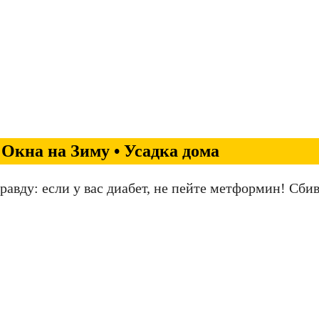
Окна на Зиму • Усадка дома
авду: если у вас диабет, не пейте метформин! Сби