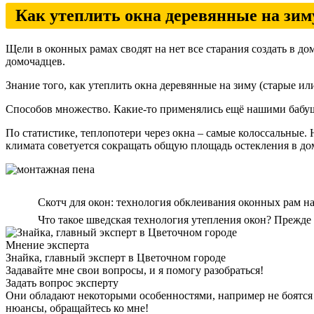
Как утеплить окна деревянные на зи
Щели в оконных рамах сводят на нет все старания создать в д
домочадцев.
Знание того, как утеплить окна деревянные на зиму (старые 
Способов множество. Какие-то применялись ещё нашими бабуш
По статистике, теплопотери через окна – самые колоссальные. 
климата советуется сокращать общую площадь остекления в до
Скотч для окон: технология обклеивания оконных рам н
Что такое шведская технология утепления окон? Прежде 
Мнение эксперта
Знайка, главный эксперт в Цветочном городе
Задавайте мне свои вопросы, и я помогу разобраться!
Задать вопрос эксперту
Они обладают некоторыми особенностями, например не боятся 
нюансы, обращайтесь ко мне!