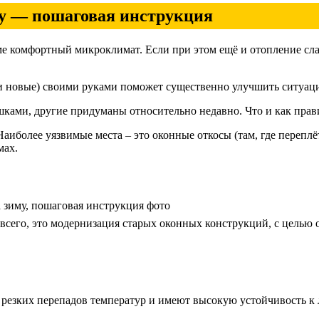
му — пошаговая инструкция
оме комфортный микроклимат. Если при этом ещё и отопление сл
или новые) своими руками поможет существенно улучшить ситуац
ками, другие придуманы относительно недавно. Что и как прав
Наиболее уязвимые места – это оконные откосы (там, где переплё
мах.
а зиму, пошаговая инструкция фото
всего, это модернизация старых оконных конструкций, с целью 
резких перепадов температур и имеют высокую устойчивость к 