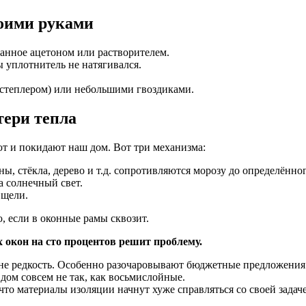
воими руками
танное ацетоном или растворителем.
 уплотнитель не натягивался.
 степлером) или небольшими гвоздиками.
ери тепла
ют и покидают наш дом. Вот три механизма:
ы, стёкла, дерево и т.д. сопротивляются морозу до определённог
а солнечный свет.
 щели.
 если в оконные рамы сквозит.
 окон на сто процентов решит проблему.
 не редкость. Особенно разочаровывают бюджетные предложения
ом совсем не так, как восьмислойные.
 что материалы изоляции начнут хуже справляться со своей задач