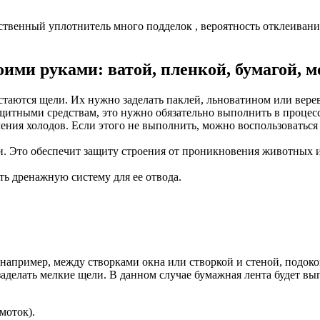
ственный уплотнитель много подделок , вероятность отклеивани
оими руками: ватой, пленкой, бумагой, 
таются щели. Их нужно заделать паклей, льноватином или вере
щитными средствам, это нужно обязательно выполнить в процесс
упления холодов. Если этого не выполнить, можно воспользоват
ми. Это обеспечит защиту строения от проникновения животных
ь дренажную систему для ее отвода.
апример, между створками окна или створкой и стеной, подоко
заделать мелкие щели. В данном случае бумажная лента будет в
/моток).