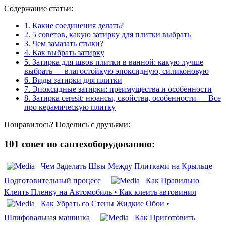
Содержание статьи:
1.
Какие соединения делать?
2.
5 советов, какую затирку для плитки выбрать
3.
Чем замазать стыки?
4.
Как выбрать затирку
5.
Затирка для швов плитки в ванной: какую лучше
выбрать — влагостойкую эпоксидную, силиконовую
6.
Виды затирки для плитки
7.
Эпоксидные затирки: преимущества и особенности
8.
Затирка ceresit: нюансы, свойства, особенности — Все
про керамическую плитку
Понравилось? Поделись с друзьями:
101 совет по сантехоборудованию:
Чем Заделать Швы Между Плитками на Крыльце
Подготовительный процесс
Как Правильно
Клеить Пленку на Автомобиль • Как клеить автовинил
Как Убрать со Стены Жидкие Обои •
Шлифовальная машинка
Как Приготовить