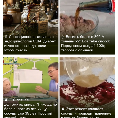
🩸 Сенсационное заявление
🩱 Весишь больше 80? А
эндокринологов США: диабет
хочешь 55? Вот тебе способ:
исчезнет навсегда, если
Перед сном съедай 100гр
утром съесть...
творога с обычной...
🫀 110-летняя
долгожительница: "Никогда не
болею, потому что чищу
🫀 Этот рецепт очищает
сосуды уже 35 лет. Простой
сосуды и приводит давление
способ - пить...
в норму. Записывайте...