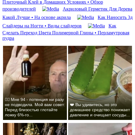
Плиточный Клей в Домашних Условиях • Обзор
производителей
Акриловый Герметик Для Дерева
Какой Лучше • На основе акрила
Как Наносить 3д
Слайдеры на Ногти • Виды слайдеров
Как
Сделать Переход Цвета Полимерной Глины • Перламутровая
пудра
❤️‍🔥 Мне 94 - потенция ни разу
не подводила. Мой вам совет:
❤️ Вы удивитесь, но это
Перед близостью глотайте
домашнее средство понижает
ложку 6%-го...
давление и очищает сосуды...