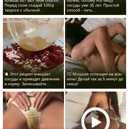
хочешь 55? Вот тебе способ:
болею, потому что чищу
Перед сном съедай 100гр
сосуды уже 35 лет. Простой
творога с обычной...
способ - пить...
🫀 Этот рецепт очищает
❤️‍🔥 Мощная потенция на всю
сосуды и приводит давление
ночь! Делай так за 5 минут до
в норму. Записывайте...
секса!