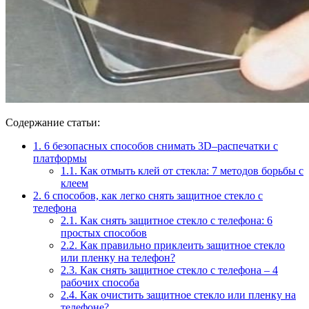
Содержание статьи:
1.
6 безопасных способов снимать 3D–распечатки с
платформы
1.1.
Как отмыть клей от стекла: 7 методов борьбы с
клеем
2.
6 способов, как легко снять защитное стекло с
телефона
2.1.
Как снять защитное стекло с телефона: 6
простых способов
2.2.
Как правильно приклеить защитное стекло
или пленку на телефон?
2.3.
Как снять защитное стекло с телефона – 4
рабочих способа
2.4.
Как очистить защитное стекло или пленку на
телефоне?