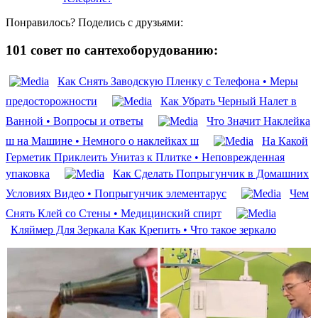
Понравилось? Поделись с друзьями:
101 совет по сантехоборудованию:
Как Снять Заводскую Пленку с Телефона • Меры
предосторожности
Как Убрать Черный Налет в
Ванной • Вопросы и ответы
Что Значит Наклейка
ш на Машине • Немного о наклейках ш
На Какой
Герметик Приклеить Унитаз к Плитке • Неповрежденная
упаковка
Как Сделать Попрыгунчик в Домашних
Условиях Видео • Попрыгунчик элементарус
Чем
Снять Клей со Стены • Медицинский спирт
Кляймер Для Зеркала Как Крепить • Что такое зеркало