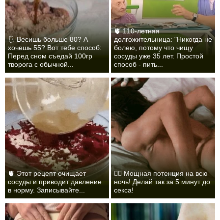
🫀 110-летняя
🩱 Весишь больше 80? А
долгожительница: "Никогда не
хочешь 55? Вот тебе способ:
болею, потому что чищу
Перед сном съедай 100гр
сосуды уже 35 лет. Простой
творога с обычной...
способ - пить...
🫀 Этот рецепт очищает
❤️‍🔥 Мощная потенция на всю
сосуды и приводит давление
ночь! Делай так за 5 минут до
в норму. Записывайте...
секса!