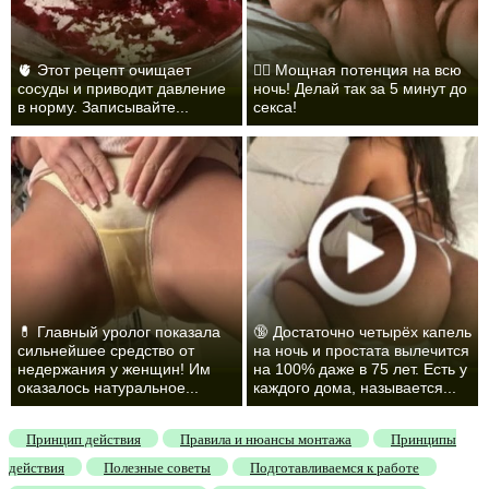
🫀 Этот рецепт очищает
❤️‍🔥 Мощная потенция на всю
сосуды и приводит давление
ночь! Делай так за 5 минут до
в норму. Записывайте...
секса!
💊 Главный уролог показала
🔞 Достаточно четырёх капель
сильнейшее средство от
на ночь и простата вылечится
недержания у женщин! Им
на 100% даже в 75 лет. Есть у
оказалось натуральное...
каждого дома, называется...
Принцип действия
Правила и нюансы монтажа
Принципы
действия
Полезные советы
Подготавливаемся к работе