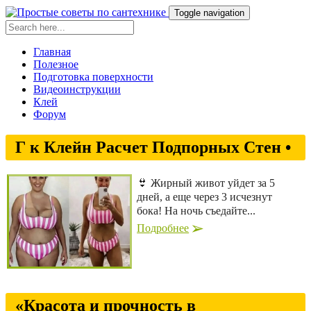
Toggle navigation
Главная
Полезное
Подготовка поверхности
Видеоинструкции
Клей
Форум
Г к Клейн Расчет Подпорных Стен •
👙 Жирный живот уйдет за 5
дней, а еще через 3 исчезнут
бока! На ночь съедайте...
Подробнее
«Красота и прочность в