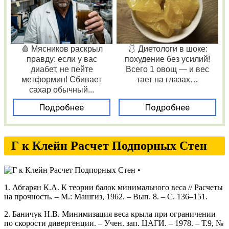
🩸 Мясников раскрыл
🩱 Диетологи в шоке:
правду: если у вас
похудение без усилий!
диабет, не пейте
Всего 1 овощ — и вес
метформин! Сбивает
тает на глазах…
сахар обычный...
Подробнее
Подробнее
Г к Клейн Расчет Подпорных Стен
1. Абгарян К.А. К теории балок минимального веса // Расчеты
на прочность. – М.: Машгиз, 1962. – Вып. 8. – С. 136–151.
2. Баничук Н.В. Минимизация веса крыла при ограничении
по скорости дивергенции. – Учен. зап. ЦАГИ. – 1978. – Т.9, №