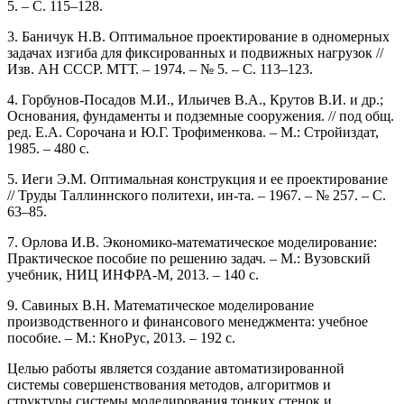
5. – С. 115–128.
3. Баничук Н.В. Оптимальное проектирование в одномерных
задачах изгиба для фиксированных и подвижных нагрузок //
Изв. АН СССР. МТТ. – 1974. – № 5. – С. 113–123.
4. Горбунов-Посадов М.И., Ильичев В.А., Крутов В.И. и др.;
Основания, фундаменты и подземные сооружения. // под общ.
ред. Е.А. Сорочана и Ю.Г. Трофименкова. – М.: Стройиздат,
1985. – 480 с.
5. Иеги Э.М. Оптимальная конструкция и ее проектирование
// Труды Таллиннского политехи, ин-та. – 1967. – № 257. – С.
63–85.
7. Орлова И.В. Экономико-математическое моделирование:
Практическое пособие по решению задач. – М.: Вузовский
учебник, НИЦ ИНФРА-М, 2013. – 140 c.
9. Савиных В.Н. Математическое моделирование
производственного и финансового менеджмента: учебное
пособие. – М.: КноРус, 2013. – 192 c.
Целью работы является создание автоматизированной
системы совершенствования методов, алгоритмов и
структуры системы моделирования тонких стенок и