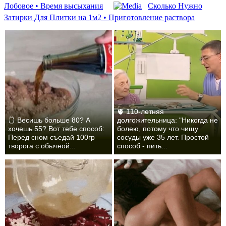
Лобовое • Время высыхания
Сколько Нужно
Затирки Для Плитки на 1м2 • Приготовление раствора
🫀 110-летняя
🩱 Весишь больше 80? А
долгожительница: "Никогда не
хочешь 55? Вот тебе способ:
болею, потому что чищу
Перед сном съедай 100гр
сосуды уже 35 лет. Простой
творога с обычной...
способ - пить...