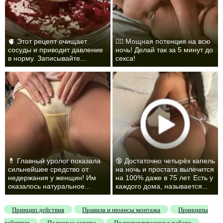
🫀 Этот рецепт очищает
❤️‍🔥 Мощная потенция на всю
сосуды и приводит давление
ночь! Делай так за 5 минут до
в норму. Записывайте...
секса!
💊 Главный уролог показала
🔞 Достаточно четырёх капель
сильнейшее средство от
на ночь и простата вылечится
недержания у женщин! Им
на 100% даже в 75 лет. Есть у
оказалось натуральное...
каждого дома, называется...
Принцип действия
Правила и нюансы монтажа
Принципы
действия
Полезные советы
Подготавливаемся к работе