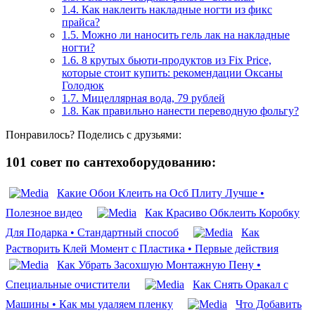
1.4.
Как наклеить накладные ногти из фикс
прайса?
1.5.
Можно ли наносить гель лак на накладные
ногти?
1.6.
8 крутых бьюти-продуктов из Fix Price,
которые стоит купить: рекомендации Оксаны
Голодюк
1.7.
Мицеллярная вода, 79 рублей
1.8.
Как правильно нанести переводную фольгу?
Понравилось? Поделись с друзьями:
101 совет по сантехоборудованию:
Какие Обои Клеить на Осб Плиту Лучше •
Полезное видео
Как Красиво Обклеить Коробку
Для Подарка • Стандартный способ
Как
Растворить Клей Момент с Пластика • Первые действия
Как Убрать Засохшую Монтажную Пену •
Специальные очистители
Как Снять Оракал с
Машины • Как мы удаляем пленку
Что Добавить