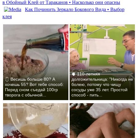
в Обойный Клей от Тараканов • Насколько они опасны
Как Починить Зеркало Бокового Вида • Выбор
клея
🫀 110-летняя
🩱 Весишь больше 80? А
долгожительница: "Никогда не
хочешь 55? Вот тебе способ:
болею, потому что чищу
Перед сном съедай 100гр
сосуды уже 35 лет. Простой
творога с обычной...
способ - пить...