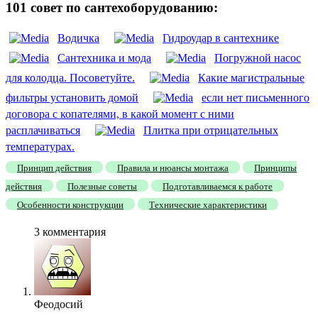
101 совет по сантехоборудованию:
Водичка
Гидроудар в сантехнике
Сантехника и мода
Погружной насос
для колодца. Посоветуйте.
Какие магистральные
фильтры установить домой
если нет письменного
договора с копателями, в какой момент с ними
расплачиваться
Плитка при отрицательных
температурах.
Принцип действия
Правила и нюансы монтажа
Принципы
действия
Полезные советы
Подготавливаемся к работе
Особенности конструкции
Технические характеристики
3 комментария
Феодосий