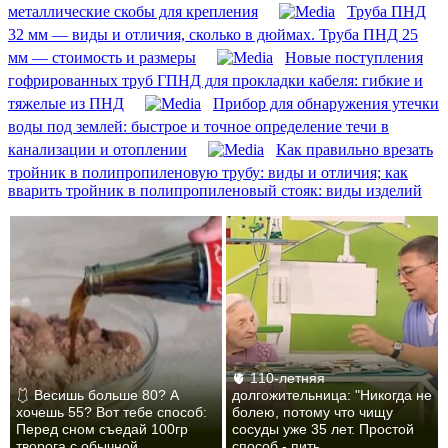
металлические скобы для крепления
Труба ПНД
32 мм — виды и отличия, сколько в дюймах. Труба ПНД 25
мм — стоимость и размеры
Новые поступления
гофрированных труб ГПНД для прокладки кабеля: гибкие и
тяжелые из ПНД
Прибор для обнаружения утечки
воды под землей: быстрое и точное определение течи в
канализации и отоплении
Как правильно врезать
тройник в полипропиленовую трубу: виды и отличия; как
вварить тройник в полипропиленовый стояк: виды изделий
🫀 110-летняя
🩱 Весишь больше 80? А
долгожительница: "Никогда не
хочешь 55? Вот тебе способ:
болею, потому что чищу
Перед сном съедай 100гр
сосуды уже 35 лет. Простой
творога с обычной...
способ - пить...