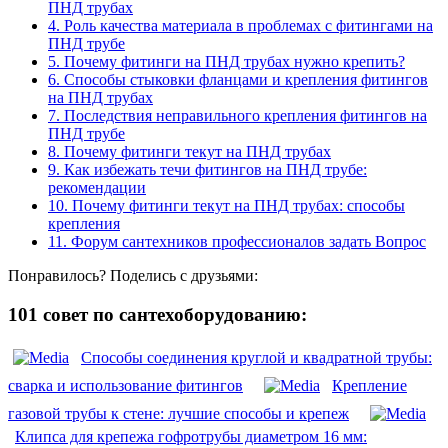
ПНД трубах
4.
Роль качества материала в проблемах с фитингами на
ПНД трубе
5.
Почему фитинги на ПНД трубах нужно крепить?
6.
Способы стыковки фланцами и крепления фитингов
на ПНД трубах
7.
Последствия неправильного крепления фитингов на
ПНД трубе
8.
Почему фитинги текут на ПНД трубах
9.
Как избежать течи фитингов на ПНД трубе:
рекомендации
10.
Почему фитинги текут на ПНД трубах: способы
крепления
11.
Форум сантехников профессионалов задать Вопрос
Понравилось? Поделись с друзьями:
101 совет по сантехоборудованию:
Способы соединения круглой и квадратной трубы:
сварка и использование фитингов
Крепление
газовой трубы к стене: лучшие способы и крепеж
Клипса для крепежа гофротрубы диаметром 16 мм: