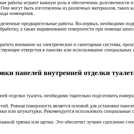
льные работы играют важную роль в обеспечении долговечности 
 Они могут быть изготовлены из различных материалов, таких ка
 вида помещения.
деленные предварительные работы. Во-первых, необходимо подг
 обработку, а также выравнивание поверхности при помощи шпатл
братить внимание на электрические и санитарные системы, про
ствующие отверстия в панелях или использование специальных а
овки панелей внутренней отделки туалет
ей отделки туалета, необходимо тщательно подготовить поверхн
тий. Ровная поверхность является основой для установки панел
ки или штукатурки. Рекомендуется использовать специальные 
лажной тряпки или щетки. Это обеспечит лучшее сцепление сте