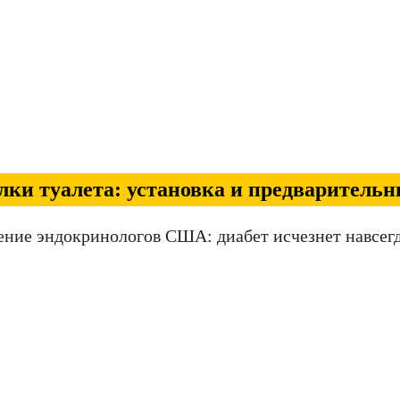
лки туалета: установка и предваритель
ение эндокринологов США: диабет исчезнет навсегд