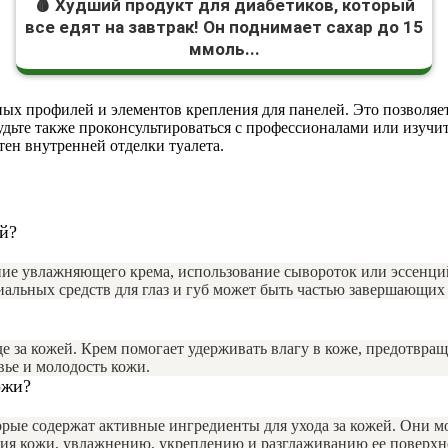
🩸 Худший продукт для диабетиков, который
все едят на завтрак! Он поднимает сахар до 15
ммоль...
х профилей и элементов крепления для панелей. Это позволяет
будьте также проконсультироваться с профессионалами или изуч
тен внутренней отделки туалета.
й?
ие увлажняющего крема, использование сывороток или эссенций
альных средств для глаз и губ может быть частью завершающих 
за кожей. Крем помогает удерживать влагу в коже, предотвраща
ье и молодость кожи.
ожи?
орые содержат активные ингредиенты для ухода за кожей. Они м
ия кожи, увлажнению, укреплению и разглаживанию ее поверхн