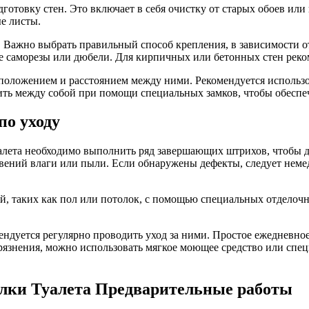
готовку стен. Это включает в себя очистку от старых обоев или
е листы.
. Важно выбрать правильный способ крепления, в зависимости о
 саморезы или дюбели. Для кирпичных или бетонных стен реко
сположением и расстоянием между ними. Рекомендуется использо
ить между собой при помощи специальных замков, чтобы обеспе
о уходу
алета необходимо выполнить ряд завершающих штрихов, чтобы д
вений влаги или пыли. Если обнаружены дефекты, следует немед
тей, таких как пол или потолок, с помощью специальных отдело
ендуется регулярно проводить уход за ними. Простое ежедневно
грязнения, можно использовать мягкое моющее средство или спец
лки Туалета Предварительные работы