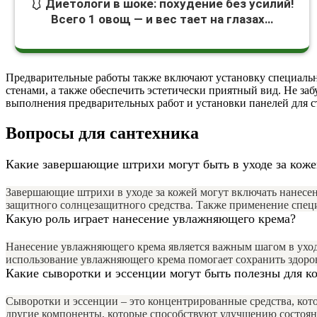
🩱 Диетологи в шоке: похудение без усилий!
Всего 1 овощ — и вес тает на глазах…
Предварительные работы также включают установку специальны
стенами, а также обеспечить эстетически приятный вид. Не за
выполнения предварительных работ и установки панелей для с
Вопросы для сантехника
Какие завершающие штрихи могут быть в уходе за коже
Завершающие штрихи в уходе за кожей могут включать нанесен
защитного солнцезащитного средства. Также применение специ
Какую роль играет нанесение увлажняющего крема?
Нанесение увлажняющего крема является важным шагом в уходе 
использование увлажняющего крема помогает сохранить здоров
Какие сыворотки и эссенции могут быть полезны для к
Сыворотки и эссенции – это концентрированные средства, кот
другие компоненты, которые способствуют улучшению состоян