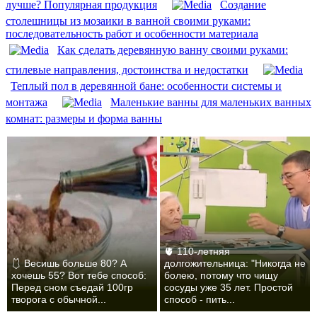
лучше? Популярная продукция
Создание
столешницы из мозаики в ванной своими руками:
последовательность работ и особенности материала
Как сделать деревянную ванну своими руками:
стилевые направления, достоинства и недостатки
Теплый пол в деревянной бане: особенности системы и
монтажа
Маленькие ванны для маленьких ванных
комнат: размеры и форма ванны
🫀 110-летняя
🩱 Весишь больше 80? А
долгожительница: "Никогда не
хочешь 55? Вот тебе способ:
болею, потому что чищу
Перед сном съедай 100гр
сосуды уже 35 лет. Простой
творога с обычной...
способ - пить...