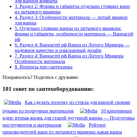
для ванной комнаты
3.
Раздел 2: Формы и габариты отдельно стоящих ванн
из литьевого мрамора
4.
Раздел 3: Особенности материала — литый мрамор
для ванны
5.
Отдельно стоящие ванны из литьевого мрамора:
формы и габариты, особенности материала — Ваннаспб
рф
6.
Раздел 4: Ваннаспб рф Ванна из Литого Мрамора —
надежное качество и изысканный дизайн
7.
Раздел 4: Ваннаспб рф Ванна из Литого Мрамора
Особенности материала
8.
Вопросы про сантехника
Понравилось? Поделись с друзьями:
101 совет по сантехоборудованию:
Как сделать полочку из стекла для ванной своими
руками из подручных материалов
10 креативных
идеи: вторая жизнь для старой чугунной ванны — Подготовка
инструментов и материалов
Рейтинг
производителей ванн из литьевого мрамора: какая ванна