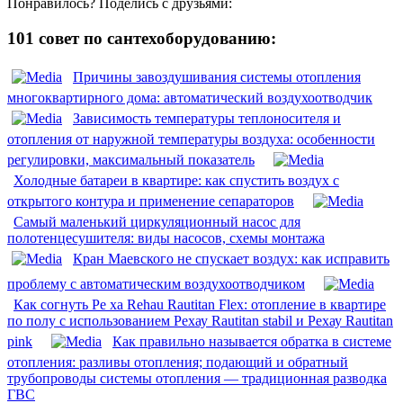
Понравилось? Поделись с друзьями:
101 совет по сантехоборудованию:
Причины завоздушивания системы отопления
многоквартирного дома: автоматический воздухоотводчик
Зависимость температуры теплоносителя и
отопления от наружной температуры воздуха: особенности
регулировки, максимальный показатель
Холодные батареи в квартире: как спустить воздух с
открытого контура и применение сепараторов
Самый маленький циркуляционный насос для
полотенцесушителя: виды насосов, схемы монтажа
Кран Маевского не спускает воздух: как исправить
проблему с автоматическим воздухоотводчиком
Как согнуть Pe xa Rehau Rautitan Flex: отопление в квартире
по полу с использованием Рехау Rautitan stabil и Рехау Rautitan
pink
Как правильно называется обратка в системе
отопления: разливы отопления; подающий и обратный
трубопроводы системы отопления — традиционная разводка
ГВС