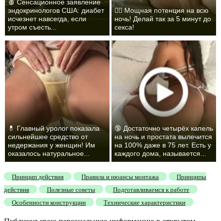
🩸 Сенсационное заявление
эндокринологов США: диабет
❤️‍🔥 Мощная потенция на всю
исчезнет навсегда, если
ночь! Делай так за 5 минут до
утром съесть...
секса!
💊 Главный уролог показала
🔞 Достаточно четырёх капель
сильнейшее средство от
на ночь и простата вылечится
недержания у женщин! Им
на 100% даже в 75 лет. Есть у
оказалось натуральное...
каждого дома, называется...
Принцип действия
Правила и нюансы монтажа
Принципы
действия
Полезные советы
Подготавливаемся к работе
Особенности конструкции
Технические характеристики