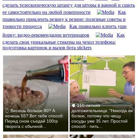
сделать телескопическую штангу для шторы в ванной и сшить
ее самостоятельно на любой поверхности
Как
правильно приклеить резину к резине: полезные советы и
тонкости процесса
Как правильно клеить уши
йорку: видео-рекомендации ветеринаров
Как
сделать свои уникальные стикеры на чехол телефона:
подготовка картинок и вызов бота stickers
🫀 110-летняя
🩱 Весишь больше 80? А
долгожительница: "Никогда не
хочешь 55? Вот тебе способ:
болею, потому что чищу
Перед сном съедай 100гр
сосуды уже 35 лет. Простой
творога с обычной...
способ - пить...