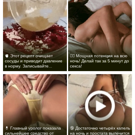
🫀 Этот рецепт очищает
❤️‍🔥 Мощная потенция на всю
сосуды и приводит давление
ночь! Делай так за 5 минут до
в норму. Записывайте...
секса!
💊 Главный уролог показала
🔞 Достаточно четырёх капель
сильнейшее средство от
на ночь и простата вылечится