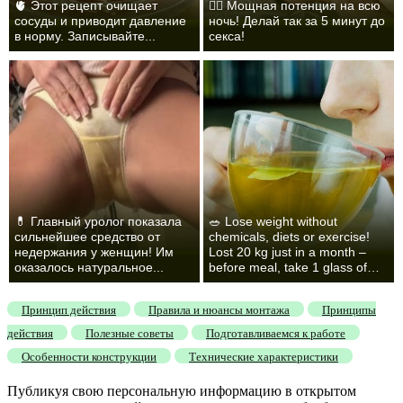
🫀 Этот рецепт очищает
❤️‍🔥 Мощная потенция на всю
сосуды и приводит давление
ночь! Делай так за 5 минут до
в норму. Записывайте...
секса!
💊 Главный уролог показала
🥗 Lose weight without
сильнейшее средство от
chemicals, diets or exercise!
недержания у женщин! Им
Lost 20 kg just in a month –
оказалось натуральное...
before meal, take 1 glass of…
Принцип действия
Правила и нюансы монтажа
Принципы
действия
Полезные советы
Подготавливаемся к работе
Особенности конструкции
Технические характеристики
Публикуя свою персональную информацию в открытом