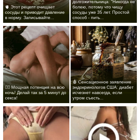
долгожительница: "Никогда не
🫀 Этот рецепт очищает
болею, потому что чищу
сосуды и приводит давление
сосуды уже 35 лет. Простой
в норму. Записывайте...
способ - пить...
🩸 Сенсационное заявление
❤️‍🔥 Мощная потенция на всю
эндокринологов США: диабет
ночь! Делай так за 5 минут до
исчезнет навсегда, если
секса!
утром съесть...