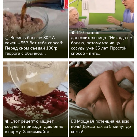
🫀 110-летняя
🩱 Весишь больше 80? А
долгожительница: "Никогда не
хочешь 55? Вот тебе способ:
болею, потому что чищу
Перед сном съедай 100гр
сосуды уже 35 лет. Простой
творога с обычной...
способ - пить...
🫀 Этот рецепт очищает
❤️‍🔥 Мощная потенция на всю
сосуды и приводит давление
ночь! Делай так за 5 минут до
в норму. Записывайте...
секса!