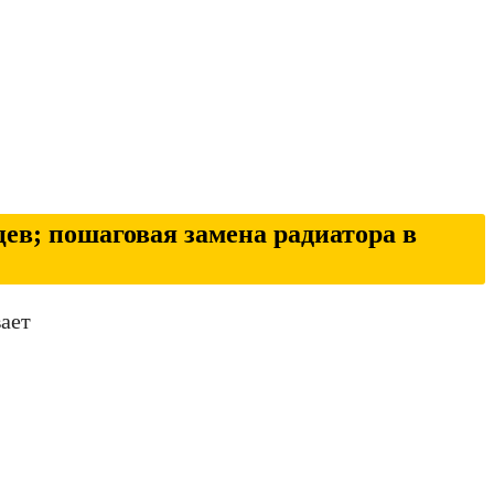
ев; пошаговая замена радиатора в
вает