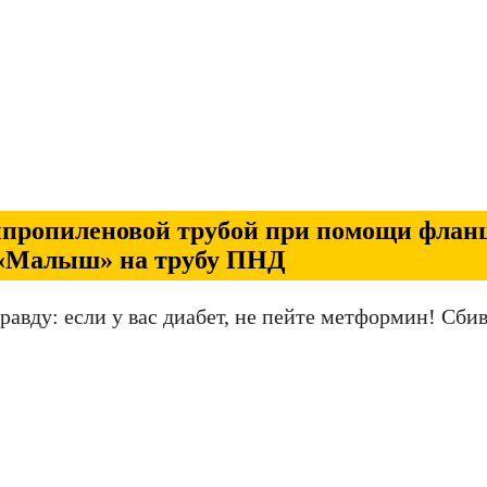
ипропиленовой трубой при помощи фланц
 «Малыш» на трубу ПНД
авду: если у вас диабет, не пейте метформин! Сби