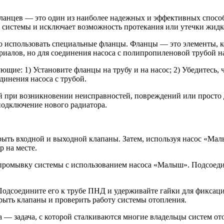
анцев — это один из наиболее надежных и эффективных способ
й системы и исключает возможность протекания или утечки жидк
 использовать специальные фланцы. Фланцы — это элементы, ко
риалов, но для соединения насоса с полипропиленовой трубой 
ие: 1) Установите фланцы на трубу и на насос; 2) Убедитесь, 
динения насоса с трубой.
ой при возникновении неисправностей, повреждений или просто
подключение нового радиатора.
ыть входной и выходной клапаны. Затем, используя насос «Мал
 на месте.
 промывку системы с использованием насоса «Малыш». Подсоеди
дсоедините его к трубе ПНД и удерживайте гайки для фиксации
рыть клапаны и проверить работу системы отопления.
— задача, с которой сталкиваются многие владельцы систем от