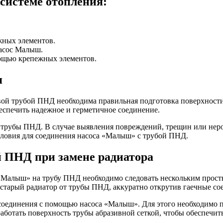
системе отопления:
жных элементов.
насос Малыш.
мощью крепежных элементов.
я
й трубой ПНД необходима правильная подготовка поверхности 
беспечить надежное и герметичное соединение.
и трубы ПНД. В случае выявления повреждений, трещин или нер
условия для соединения насоса «Малыш» с трубой ПНД.
й ПНД при замене радиатора
 «Малыш» на трубу ПНД необходимо следовать нескольким прост
ь старый радиатор от трубы ПНД, аккуратно открутив гаечные со
соединения с помощью насоса «Малыш». Для этого необходимо пр
ботать поверхность трубы абразивной сеткой, чтобы обеспечит