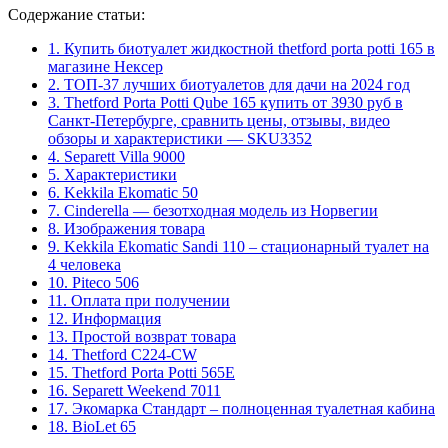
Содержание статьи:
1.
Купить биотуалет жидкостной thetford porta potti 165 в
магазине Нексер
2.
ТОП-37 лучших биотуалетов для дачи на 2024 год
3.
Thetford Porta Potti Qube 165 купить от 3930 руб в
Санкт-Петербурге, сравнить цены, отзывы, видео
обзоры и характеристики — SKU3352
4.
Separett Villa 9000
5.
Характеристики
6.
Kekkila Ekomatic 50
7.
Cinderella — безотходная модель из Норвегии
8.
Изображения товара
9.
Kekkila Ekomatic Sandi 110 – стационарный туалет на
4 человека
10.
Piteco 506
11.
Оплата при получении
12.
Информация
13.
Простой возврат товара
14.
Thetford C224-CW
15.
Thetford Porta Potti 565E
16.
Separett Weekend 7011
17.
Экомарка Стандарт – полноценная туалетная кабина
18.
BioLet 65