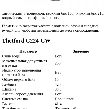
химический, переносной, верхний бак 15 л, нижний бак 21 л,
водный смыв, сильфонный насос.
Герметично закрытая кассета с колесной базой и складной
ручкой для удобства перемещения до места опорожнения.
Thetford C224-CW
Параметр
Значение
Слив воды
Есть
Максимальная допустимая
250
нагрузка
Индикатор заполнения
Нет
нижнего бака
Объем верхего бака
15
Глубина
42.7
Ширина
38.3
Клапан сброса давления
Есть
Система смыва
Поршневой
Высота
41.4
Тип биотуалета
Жидкостный