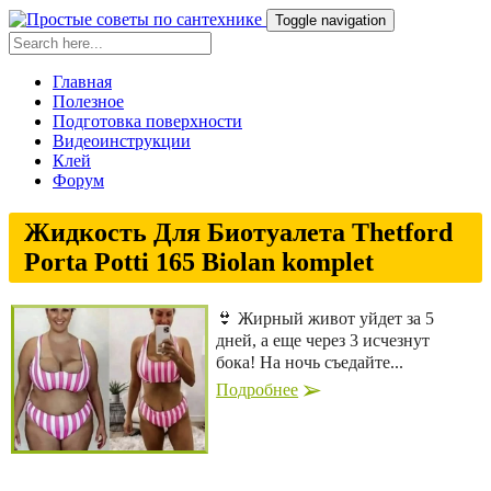
Toggle navigation
Главная
Полезное
Подготовка поверхности
Видеоинструкции
Клей
Форум
Жидкость Для Биотуалета Thetford
Porta Potti 165 Biolan komplet
👙 Жирный живот уйдет за 5
дней, а еще через 3 исчезнут
бока! На ночь съедайте...
Подробнее