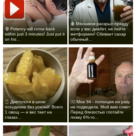
🩸 Мясников раскрыл правду:
🔞 Potency will come back
если у вас диабет, не пейте
within just 3 minutes! Just put it
метформин! Сбивает сахар
on his…
обычный...
🩱 Диетологи в шоке:
❤️‍🔥 Мне 94 - потенция ни разу
похудение без усилий! Всего
не подводила. Мой вам совет:
1 овощ — и вес тает на
Перед близостью глотайте
глазах…
ложку 6%-го...