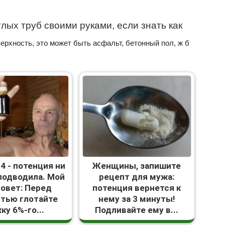
лых труб своими руками, если знать как
ерхность, это может быть асфальт, бетонный пол, ж б
 94 - потенция ни
Женщины, запишите
 подводила. Мой
рецепт для мужа:
совет: Перед
потенция вернется к
стью глотайте
нему за 3 минуты!
ку 6%-го...
Подливайте ему в...