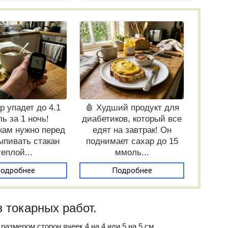
р упадет до 4.1
🩸 Худший продукт для
ь за 1 ночь!
диабетиков, который все
кам нужно перед
едят на завтрак! Он
ыпивать стакан
поднимает сахар до 15
теплой...
ммоль...
одробнее
Подробнее
 токарных работ.
размером сторон ячеек 4 на 4 или 5 на 5 см.