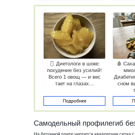
🩱 Диетологи в шоке:
🩸 Саха
похудение без усилий!
ммол
Всего 1 овощ — и вес
Диабети
тает на глазах…
сном в
Подробнее
П
Самодельный профилегиб без
На бетонной плите чертится квадратная сетка с 