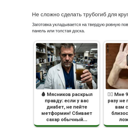
Не сложно сделать трубогиб для круг
Заготовка укладывается на твердую ровную пов
панель или толстая доска.
🩸 Мясников раскрыл
❤️‍🔥 Мне
правду: если у вас
разу не
диабет, не пейте
вам 
метформин! Сбивает
близо
сахар обычный...
лож